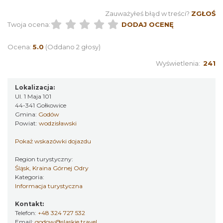
Zauważyłeś błąd w treści?
ZGŁOŚ
Twoja ocena:
DODAJ OCENĘ
Ocena:
5.0
(Oddano 2 głosy)
Wyświetlenia:
241
Lokalizacja:
Ul. 1 Maja 101
44-341 Gołkowice
Gmina:
Godów
Powiat:
wodzisławski
Pokaż wskazówki dojazdu
Region turystyczny:
Śląsk, Kraina Górnej Odry
Kategoria:
Informacja turystyczna
Kontakt:
Telefon:
+48 324 727 532
Email:
godow@slaskie.travel