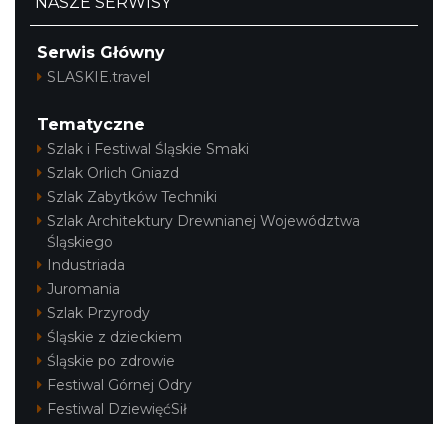
NASZE SERWISY
Serwis Główny
SLASKIE.travel
Tematyczne
Szlak i Festiwal Śląskie Smaki
Szlak Orlich Gniazd
Szlak Zabytków Techniki
Szlak Architektury Drewnianej Województwa
Śląskiego
Industriada
Juromania
Szlak Przyrody
Śląskie z dzieckiem
Śląskie po zdrowie
Festiwal Górnej Odry
Festiwal DziewięćSił
Kajakiem przez Śląskie