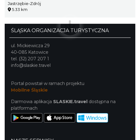
Jastrzębie-Zdrój
5.33 km
ŚLĄSKA ORGANIZACJA TURYSTYCZNA
ul. Mickiewicza 29
40-085 Katowice
tel. (32) 207 207 1
info@slaskie.travel
Portal powstał w ramach projektu
Mobilne Śląskie
Darmowa aplikacja
SLASKIE.travel
dostępna na
platformach