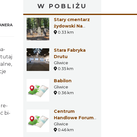
W POBLIŻU
Stary cmentarz
ANERA
żydowski Na
Piasku w
0.33 km
Gliwicach
ma­
Stara Fabryka
 tutaj
Drutu
Gliwice
al­ne,
0.35 km
cje
Babilon
Gliwice
0.36 km
.
 re­
Centrum
ć bi­
Handlowe Forum
Gliwice
Gliwice
0.46 km