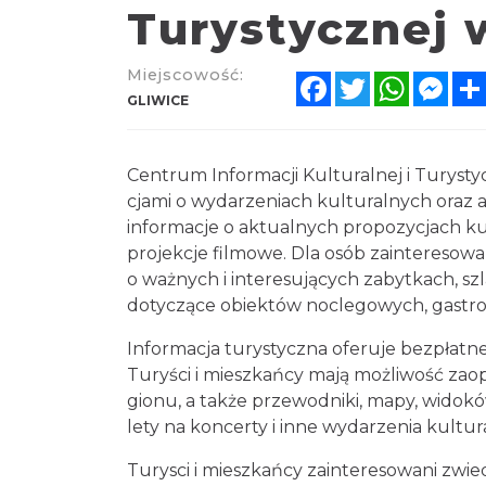
Turystycznej 
Miejscowość:
Facebook
Twitter
WhatsA
Mes
GLIWICE
Centrum Informacji Kulturalnej i Turystyczn
cjami o wy­da­rze­niach kul­tural­nych oraz a­
in­for­ma­cje o ak­tu­al­nych pro­pozy­cjach kul
pro­jek­cje fil­mo­we. Dla osób za­in­te­reso­w
o waż­nych i in­te­resu­ją­cych zabytkach, szl
dotyczące o­biek­tów noc­le­gowych, ga­st
Informacja turystyczna oferuje bez­płat­ne u­lot
Turyści i mieszkańcy mają moż­li­wość za­opatr
gio­nu, a także prze­wod­ni­ki, mapy, widok
le­ty na kon­cer­ty i inne wydarzenia kultur
Turysci i mieszkańcy zainteresowani zwi