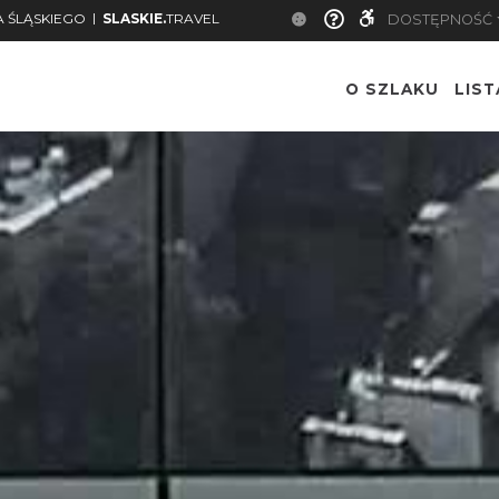
|
 ŚLĄSKIEGO
SLASKIE.
TRAVEL
DOSTĘPNOŚĆ
O SZLAKU
LIS