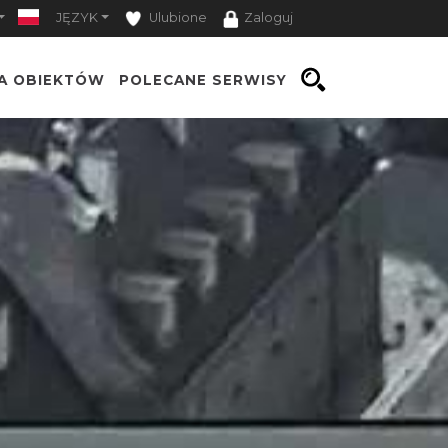
JĘZYK
Ulubione
Zaloguj
TA OBIEKTÓW
POLECANE SERWISY