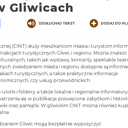
w Gliwicach
pp
senger
Share
ODSŁUCHAJ TEKST
DODAJ DO PL
ej (CIKiT) służy miesz­kań­com mia­sta i tu­ry­stom in­for­
trak­cjach tu­ry­stycz­nych Gli­wic i re­gio­nu. Można zna­leźć
­tural­nych, ta­kich jak wy­sta­wy, kon­cer­ty, spek­ta­kle te­atr
anych zwie­dza­niem mia­sta i re­gio­nu do­stęp­ne są in­for­ma­
a­kach tu­ry­stycz­nych, a także prak­tycz­ne in­for­ma­cje
ro­nomicz­nych, czy usług przewodnickich.
­ki i fol­de­ry, a także lo­kal­ne i re­gio­nal­ne in­for­ma­tory
ze­nia się w pu­bli­ka­cje po­świę­cone za­byt­kom i hi­sto­rii
ówki oraz pa­miąt­ki. W gli­wic­kim CIKiT można również kupi
alne.
edzaniem Gliwic mogą bezpłatnie wypożyczyć