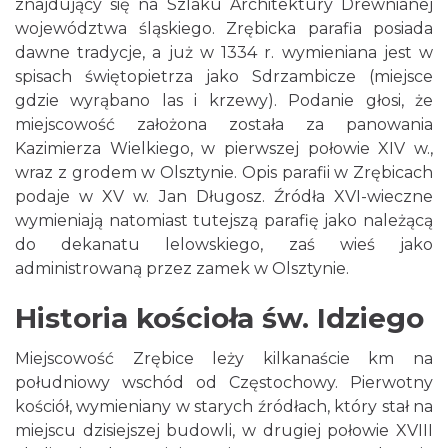
znajdujący się na Szlaku Architektury Drewnianej
województwa śląskiego. Zrębicka parafia posiada
dawne tradycje, a już w 1334 r. wymieniana jest w
spisach świętopietrza jako Sdrzambicze (miejsce
gdzie wyrąbano las i krzewy). Podanie głosi, że
miejscowość założona została za panowania
Kazimierza Wielkiego, w pierwszej połowie XIV w.,
wraz z grodem w Olsztynie. Opis parafii w Zrębicach
podaje w XV w. Jan Długosz. Źródła XVI-wieczne
wymieniają natomiast tutejszą parafię jako należącą
do dekanatu lelowskiego, zaś wieś jako
administrowaną przez zamek w Olsztynie.
Historia kościoła św. Idziego
Miejscowość Zrębice leży kilkanaście km na
południowy wschód od Częstochowy. Pierwotny
kościół, wymieniany w starych źródłach, który stał na
miejscu dzisiejszej budowli, w drugiej połowie XVIII