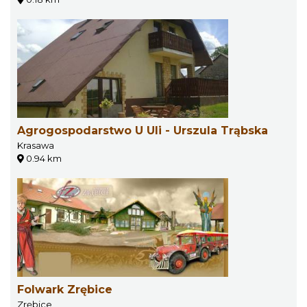
Agrogospodarstwo U Uli - Urszula Trąbska
Krasawa
0.94 km
Folwark Zrębice
Zrębice