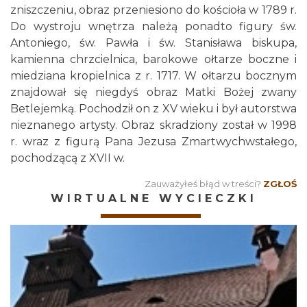
zniszczeniu, obraz przeniesiono do kościoła w 1789 r.
Do wystroju wnętrza należą ponadto figury św.
Antoniego, św. Pawła i św. Stanisława biskupa,
kamienna chrzcielnica, barokowe ołtarze boczne i
miedziana kropielnica z r. 1717. W ołtarzu bocznym
znajdował się niegdyś obraz Matki Bożej zwany
Betlejemką. Pochodził on z XV wieku i był autorstwa
nieznanego artysty. Obraz skradziony został w 1998
r. wraz z figurą Pana Jezusa Zmartwychwstałego,
pochodzącą z XVII w.
Zauważyłeś błąd w treści?
ZGŁOŚ
WIRTUALNE WYCIECZKI