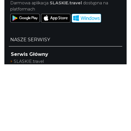
Darmowa aplikacja
SLASKIE.travel
dostępna na
platformach
NASZE SERWISY
Serwis Główny
SLASKIE.travel
Tematyczne
Szlak i Festiwal Śląskie Smaki
Szlak Orlich Gniazd
Szlak Zabytków Techniki
Szlak Architektury Drewnianej Województwa
Śląskiego
Industriada
Juromania
Szlak Przyrody