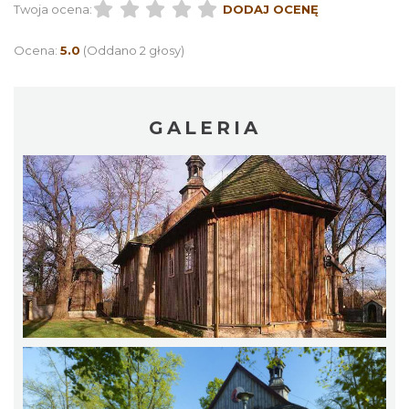
Twoja ocena:
DODAJ OCENĘ
Ocena:
5.0
(Oddano 2 głosy)
GALERIA