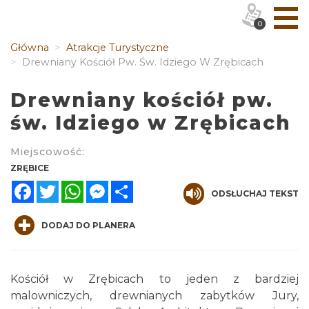
0
Główna
Atrakcje Turystyczne
Drewniany Kościół Pw. Św. Idziego W Zrębicach
Drewniany kościół pw.
św. Idziego w Zrębicach
Miejscowość:
ZRĘBICE
Facebook
Twitter
WhatsApp
Messenger
Share
ODSŁUCHAJ TEKST
DODAJ DO PLANERA
Kościół w Zrębicach to jeden z bardziej
malowniczych, drewnianych zabytków Jury,