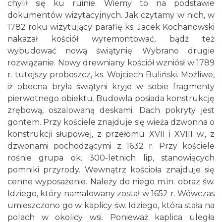
chylił się ku ruinie. Wiemy to na podstawie
dokumentów wizytacyjnych. Jak czytamy w nich, w
1782 roku wizytujący parafię ks. Jacek Kochanowski
nakazał kościół wyremontować, bądź też
wybudować nową świątynię. Wybrano drugie
rozwiązanie. Nowy drewniany kościół wzniósł w 1789
r. tutejszy proboszcz, ks. Wojciech Buliński. Możliwe,
iż obecna bryła świątyni kryje w sobie fragmenty
pierwotnego obiektu. Budowla posiada konstrukcję
zrębową, oszalowaną deskami. Dach pokryty jest
gontem. Przy kościele znajduje się wieża dzwonna o
konstrukcji słupowej, z przełomu XVII i XVIII w., z
dzwonami pochodzącymi z 1632 r. Przy kościele
rośnie grupa ok. 300-letnich lip, stanowiących
pomniki przyrody. Wewnątrz kościoła znajduje się
cenne wyposażenie. Należy do niego m.in. obraz św.
Idziego, który namalowany został w 1652 r. Wówczas
umieszczono go w kaplicy św. Idziego, która stała na
polach w okolicy wsi. Ponieważ kaplica uległa