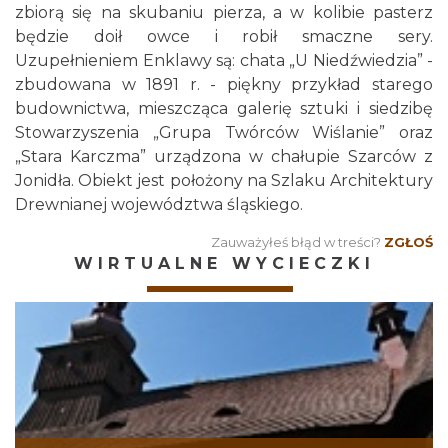
zbiorą się na skubaniu pierza, a w kolibie pasterz
będzie doił owce i robił smaczne sery.
Uzupełnieniem Enklawy są: chata „U Niedźwiedzia” -
zbudowana w 1891 r. - piękny przykład starego
budownictwa, mieszcząca galerię sztuki i siedzibę
Stowarzyszenia „Grupa Twórców Wiślanie” oraz
„Stara Karczma” urządzona w chałupie Szarców z
Jonidła. Obiekt jest położony na Szlaku Architektury
Drewnianej województwa śląskiego.
Zauważyłeś błąd w treści?
ZGŁOŚ
WIRTUALNE WYCIECZKI