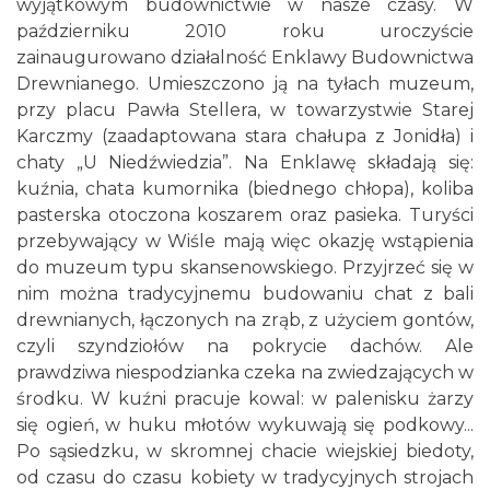
wyjątkowym budownictwie w nasze czasy. W
październiku 2010 roku uroczyście
zainaugurowano działalność Enklawy Budownictwa
Drewnianego. Umieszczono ją na tyłach muzeum,
przy placu Pawła Stellera, w towarzystwie Starej
Karczmy (zaadaptowana stara chałupa z Jonidła) i
chaty „U Niedźwiedzia”. Na Enklawę składają się:
kuźnia, chata kumornika (biednego chłopa), koliba
pasterska otoczona koszarem oraz pasieka. Turyści
przebywający w Wiśle mają więc okazję wstąpienia
do muzeum typu skansenowskiego. Przyjrzeć się w
nim można tradycyjnemu budowaniu chat z bali
drewnianych, łączonych na zrąb, z użyciem gontów,
czyli szyndziołów na pokrycie dachów. Ale
prawdziwa niespodzianka czeka na zwiedzających w
środku. W kuźni pracuje kowal: w palenisku żarzy
się ogień, w huku młotów wykuwają się podkowy...
Po sąsiedzku, w skromnej chacie wiejskiej biedoty,
od czasu do czasu kobiety w tradycyjnych strojach