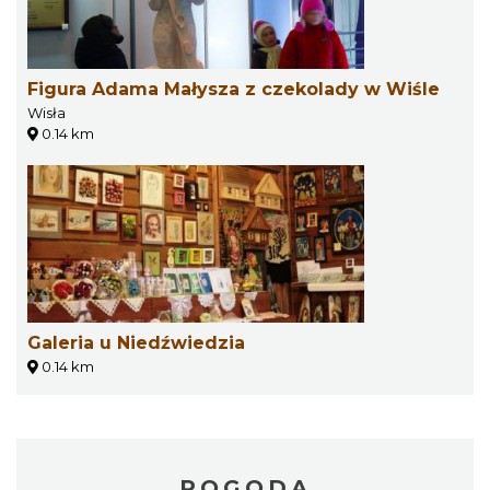
Figura Adama Małysza z czekolady w Wiśle
Wisła
0.14 km
Galeria u Niedźwiedzia
0.14 km
POGODA