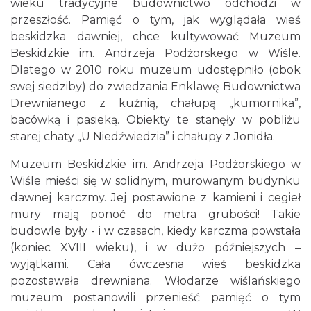
wieku tradycyjne budownictwo odchodzi w
przeszłość. Pamięć o tym, jak wyglądała wieś
beskidzka dawniej, chce kultywować Muzeum
Beskidzkie im. Andrzeja Podżorskego w Wiśle.
Dlatego w 2010 roku muzeum udostępniło (obok
swej siedziby) do zwiedzania Enklawę Budownictwa
Drewnianego z kuźnią, chałupą „kumornika”,
bacówką i pasieką. Obiekty te stanęły w pobliżu
starej chaty „U Niedźwiedzia” i chałupy z Jonidła.
Muzeum Beskidzkie im. Andrzeja Podżorskiego w
Wiśle mieści się w solidnym, murowanym budynku
dawnej karczmy. Jej postawione z kamieni i cegieł
mury mają ponoć do metra grubości! Takie
budowle były - i w czasach, kiedy karczma powstała
(koniec XVIII wieku), i w dużo późniejszych –
wyjątkami. Cała ówczesna wieś beskidzka
pozostawała drewniana. Włodarze wiślańskiego
muzeum postanowili przenieść pamięć o tym