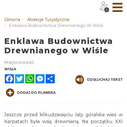
0
Główna
Atrakcje Turystyczne
Enklawa Budownictwa Drewnianego W Wiśle
Enklawa Budownictwa
Drewnianego w Wiśle
Miejscowość:
WISŁA
Facebook
Twitter
WhatsApp
Messenger
Share
ODSŁUCHAJ TEKST
DODAJ DO PLANERA
Jeszcze przed kilkudziesięciu laty góralska wieś w
Karpatach była wsią drewnianą. Na początku XXI