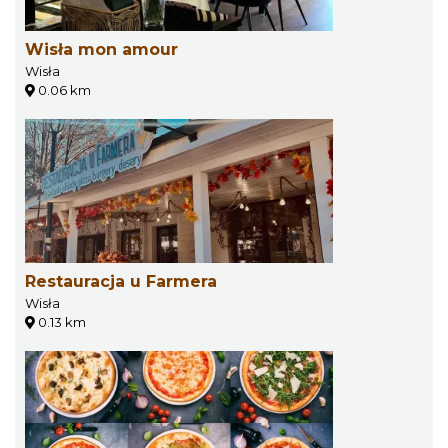
Wisła mon amour
Wisła
0.06 km
Restauracja u Farmera
Wisła
0.13 km