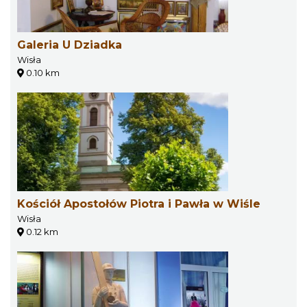
Galeria U Dziadka
Wisła
0.10 km
Kościół Apostołów Piotra i Pawła w Wiśle
Wisła
0.12 km