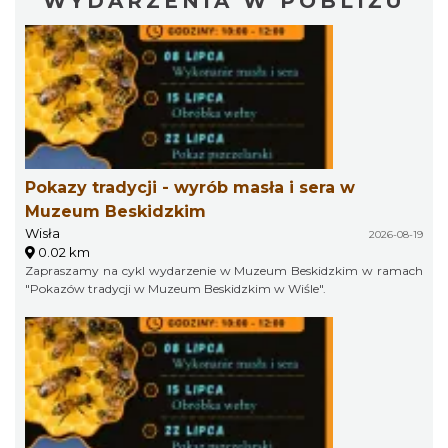
WYDARZENIA W POBLIŻU
Pokazy tradycji - wyrób masła i sera w
Muzeum Beskidzkim
Wisła
2026-08-19
0.02 km
Zapraszamy na cykl wydarzenie w Muzeum Beskidzkim w ramach
"Pokazów tradycji w Muzeum Beskidzkim w Wiśle".