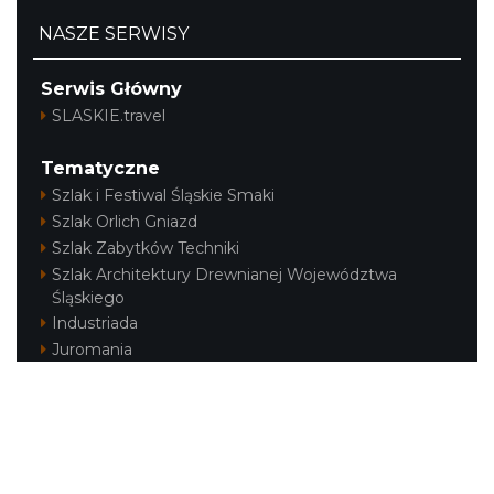
NASZE SERWISY
Serwis Główny
SLASKIE.travel
Tematyczne
Szlak i Festiwal Śląskie Smaki
Szlak Orlich Gniazd
Szlak Zabytków Techniki
Szlak Architektury Drewnianej Województwa
Śląskiego
Industriada
Juromania
Szlak Przyrody
Śląskie z dzieckiem
Śląskie po zdrowie
Festiwal Górnej Odry
Festiwal DziewięćSił