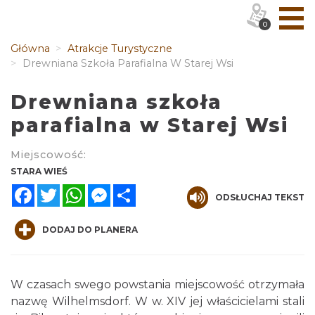
0
Główna
Atrakcje Turystyczne
Drewniana Szkoła Parafialna W Starej Wsi
Drewniana szkoła
parafialna w Starej Wsi
Miejscowość:
STARA WIEŚ
Facebook
Twitter
WhatsApp
Messenger
Share
ODSŁUCHAJ TEKST
DODAJ DO PLANERA
W czasach swego powstania miejscowość otrzymała
nazwę Wilhelmsdorf. W w. XIV jej właścicielami stali