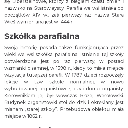
się Bibersteinowie, którzy z biegiem czasu zmienili
nazwisko na Starowieyscy. Parafia we wsi istniała od
początków XIV w., zaś pierwszy raz nazwa Stara
Wieś wymieniana jest w 1444 r.
Szkółka parafialna
Swoją historię posiada także funkcjonująca przez
wieki we wsi szkółka parafialna. Istnienie tej szkoły
potwierdzone jest po raz pierwszy, w postaci
wzmianki pisemnej, w 1598 r., kiedy to miała miejsce
wizytacja tutejszej parafii. W 1787 dzieci rozpoczęły
lekcje w tzw. szkole normalnej, w nowo
wybudowanej organistówce, czyli domu organisty.
Kierownikiem jej był wówczas Błażej Wesołowski.
Budynek organistówki stoi do dziś i określany jest
mianem „starej szkoły”. Przebudowa obiektu miała
miejsce w 1862 r.