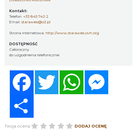
Kontakt:
Telefon:
+33 845 740 2
Email:
starawies@o2.pl
Strona internetowa:
http://www.starawies.ovh.org
DOSTĘPNOŚĆ
Całoroczny
do uzgodnienia telefonicznie
Facebook
Twitter
WhatsApp
Messenger
Share
Twoja ocena:
DODAJ OCENĘ