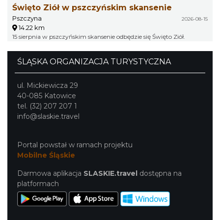
Święto Ziół w pszczyńskim skansenie
Pszczyna
2026-08-15
14.22 km
15 sierpnia w pszczyńskim skansenie odbędzie się Święto Ziół.
ŚLĄSKA ORGANIZACJA TURYSTYCZNA
ul. Mickiewicza 29
40-085 Katowice
tel. (32) 207 207 1
info@slaskie.travel
Portal powstał w ramach projektu
Mobilne Śląskie
Darmowa aplikacja
SLASKIE.travel
dostępna na
platformach