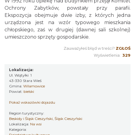
W 1992 roku opiekę nad budynkiem przejął Komitet
Ochrony Zabytków, powstały przy parafii.
Ekspozycja obejmuje dwie izby, z których jedna
urządzona jest na wzór typowego mieszkania
chłopskiego, zaś w drugiej (dawnej sali szkolnej)
umieszczono sprzęty gospodarskie.
Zauważyłeś błąd w treści?
ZGŁOŚ
Wyświetlenia:
329
Lokalizacja:
Ul. Wojtyłki 1
43-330 Stara Wieś
Gmina:
Wilamowice
Powiat:
bielski
Pokaż wskazówki dojazdu
Region turystyczny:
Beskidy i Śląsk Cieszyński, Śląsk Cieszyński
Lokalizacja:
Na wsi
Kategoria:
Dziedzictwo kulturowe