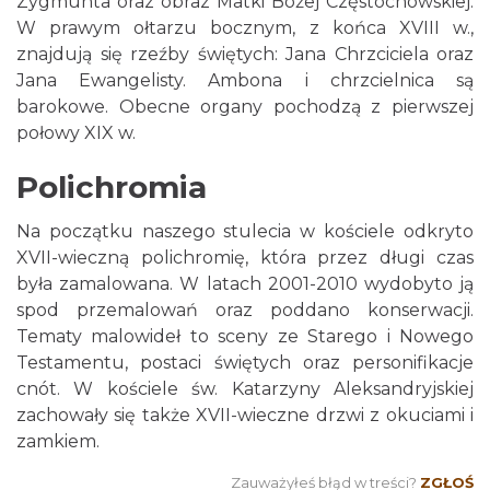
Zygmunta oraz obraz Matki Bożej Częstochowskiej.
W prawym ołtarzu bocznym, z końca XVIII w.,
znajdują się rzeźby świętych: Jana Chrzciciela oraz
Jana Ewangelisty. Ambona i chrzcielnica są
barokowe. Obecne organy pochodzą z pierwszej
połowy XIX w.
Polichromia
Na początku naszego stulecia w kościele odkryto
XVII-wieczną polichromię, która przez długi czas
była zamalowana. W latach 2001-2010 wydobyto ją
spod przemalowań oraz poddano konserwacji.
Tematy malowideł to sceny ze Starego i Nowego
Testamentu, postaci świętych oraz personifikacje
cnót. W kościele św. Katarzyny Aleksandryjskiej
zachowały się także XVII-wieczne drzwi z okuciami i
zamkiem.
Zauważyłeś błąd w treści?
ZGŁOŚ