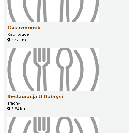
Gastronomik
Rachowice
2.32 km
Restauracja U Gabrysi
Trachy
3.64 km