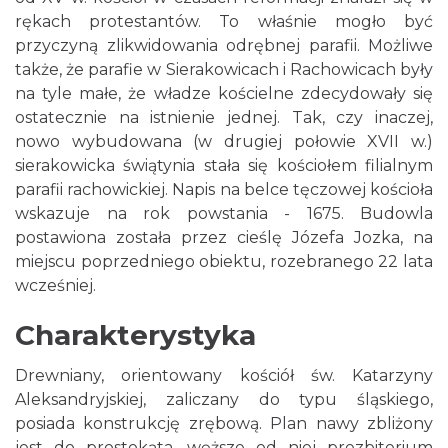
rękach protestantów. To właśnie mogło być
przyczyną zlikwidowania odrębnej parafii. Możliwe
także, że parafie w Sierakowicach i Rachowicach były
na tyle małe, że władze kościelne zdecydowały się
ostatecznie na istnienie jednej. Tak, czy inaczej,
nowo wybudowana (w drugiej połowie XVII w.)
sierakowicka świątynia stała się kościołem filialnym
parafii rachowickiej. Napis na belce tęczowej kościoła
wskazuje na rok powstania - 1675. Budowla
postawiona została przez cieślę Józefa Jozka, na
miejscu poprzedniego obiektu, rozebranego 22 lata
wcześniej.
Charakterystyka
Drewniany, orientowany kościół św. Katarzyny
Aleksandryjskiej, zaliczany do typu śląskiego,
posiada konstrukcję zrębową. Plan nawy zbliżony
jest do prostokąta, węższe od niej prezbiterium