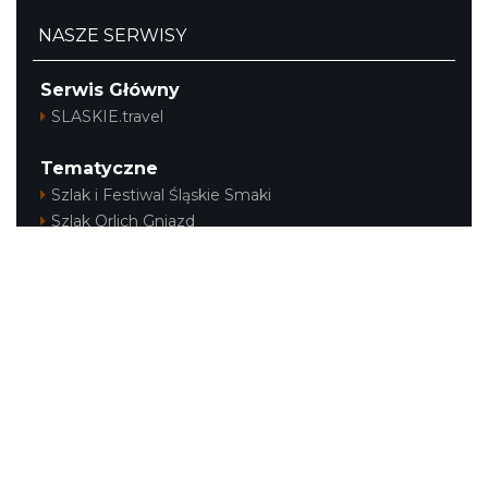
NASZE SERWISY
Serwis Główny
SLASKIE.travel
Tematyczne
Szlak i Festiwal Śląskie Smaki
Szlak Orlich Gniazd
Szlak Zabytków Techniki
Szlak Architektury Drewnianej Województwa
Śląskiego
Industriada
Juromania
Szlak Przyrody
Śląskie z dzieckiem
Śląskie po zdrowie
Festiwal Górnej Odry
Festiwal DziewięćSił