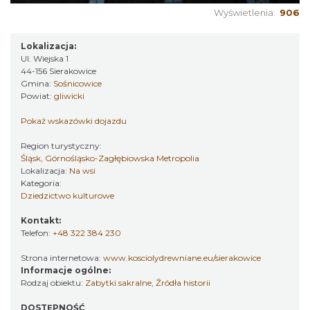
Wyświetlenia:
906
Lokalizacja:
Ul. Wiejska 1
44-156 Sierakowice
Gmina:
Sośnicowice
Powiat:
gliwicki
Pokaż wskazówki dojazdu
Region turystyczny:
Śląsk, Górnośląsko-Zagłębiowska Metropolia
Lokalizacja:
Na wsi
Kategoria:
Dziedzictwo kulturowe
Kontakt:
Telefon:
+48 322 384 230
Strona internetowa:
www.kosciolydrewniane.eu/sierakowice
Informacje ogólne:
Rodzaj obiektu:
Zabytki sakralne
,
Źródła historii
DOSTĘPNOŚĆ