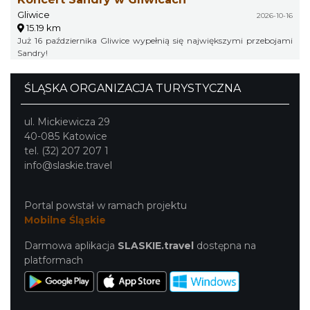
Gliwice
2026-10-16
15.19 km
Już 16 października Gliwice wypełnią się największymi przebojami
Sandry!
ŚLĄSKA ORGANIZACJA TURYSTYCZNA
ul. Mickiewicza 29
40-085 Katowice
tel. (32) 207 207 1
info@slaskie.travel
Portal powstał w ramach projektu
Mobilne Śląskie
Darmowa aplikacja
SLASKIE.travel
dostępna na
platformach