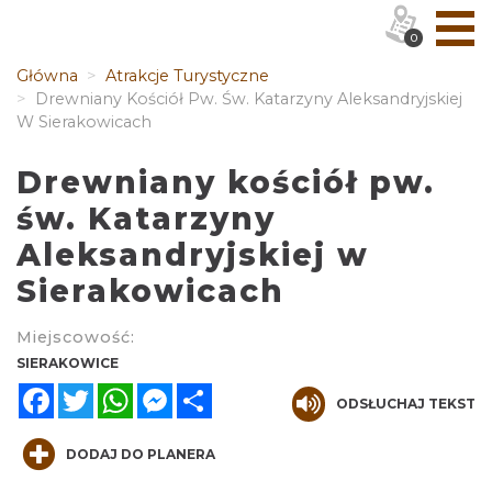
0
Główna
Atrakcje Turystyczne
Drewniany Kościół Pw. Św. Katarzyny Aleksandryjskiej
W Sierakowicach
Drewniany kościół pw.
św. Katarzyny
Aleksandryjskiej w
Sierakowicach
Miejscowość:
SIERAKOWICE
Facebook
Twitter
WhatsApp
Messenger
Share
ODSŁUCHAJ TEKST
DODAJ DO PLANERA