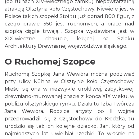
(po ruinach XIV-wiecznego zamku) niepowtarzalną
atrakcją Olsztyna koło Częstochowy. Niewiele jest w
Polsce takich szopek! Stoi tu już ponad 800 figur, z
czego prawie 350 jest ruchomych, a prace nad
szopką ciągle trwają… Szopka wystawiona jest w
XIX-wiecznej chałupie, leżącej na Szlaku
Architektury Drewnianej województwa śląskiego.
O Ruchomej Szopce
Ruchomą Szopkę Jana Wewióra można podziwiać
przy ulicy Kühna w Olsztynie koło Częstochowy.
Mieści się ona w niezwykle urokliwej, zabytkowej,
drewniano-murowanej chacie z końca XIX wieku, w
pobliżu olsztyńskiego rynku. Działa tu Izba Twórcza
Jana Wewióra. Rodzice artysty po II wojnie
przeprowadzili się z Częstochowy do Kłodzka, tu
urodziło się też ich kolejne dziecko, Jan, który od
najmłodszych lat uwielbiał rzeźbić. To właśnie na