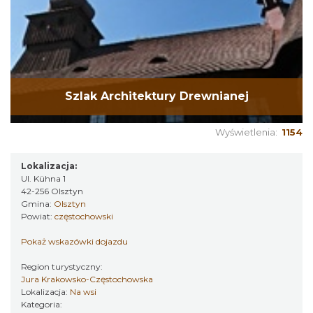
Szlak Architektury Drewnianej
Wyświetlenia:
1154
Lokalizacja:
Ul. Kühna 1
42-256 Olsztyn
Gmina:
Olsztyn
Powiat:
częstochowski
Pokaż wskazówki dojazdu
Region turystyczny:
Jura Krakowsko-Częstochowska
Lokalizacja:
Na wsi
Kategoria: