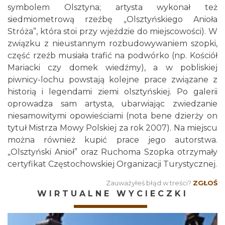
symbolem Olsztyna; artysta wykonał też
siedmiometrową rzeźbę „Olsztyńskiego Anioła
Stróża”, która stoi przy wjeździe do miejscowości). W
związku z nieustannym rozbudowywaniem szopki,
część rzeźb musiała trafić na podwórko (np. Kościół
Mariacki czy domek wiedźmy), a w pobliskiej
piwnicy-lochu powstają kolejne prace związane z
historią i legendami ziemi olsztyńskiej. Po galerii
oprowadza sam artysta, ubarwiając zwiedzanie
niesamowitymi opowieściami (nota bene dzierży on
tytuł Mistrza Mowy Polskiej za rok 2007). Na miejscu
można również kupić prace jego autorstwa.
„Olsztyński Anioł” oraz Ruchoma Szopka otrzymały
certyfikat Częstochowskiej Organizacji Turystycznej.
Zauważyłeś błąd w treści?
ZGŁOŚ
WIRTUALNE WYCIECZKI