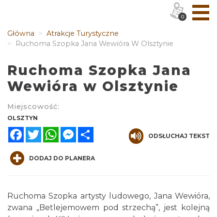
0
Główna
Atrakcje Turystyczne
Ruchoma Szopka Jana Wewióra W Olsztynie
Ruchoma Szopka Jana
Wewióra w Olsztynie
Miejscowość:
OLSZTYN
Facebook
Twitter
WhatsApp
Messenger
Share
ODSŁUCHAJ TEKST
DODAJ DO PLANERA
Ruchoma Szopka artysty ludowego, Jana Wewióra,
zwana „Betlejemowem pod strzechą”, jest kolejną