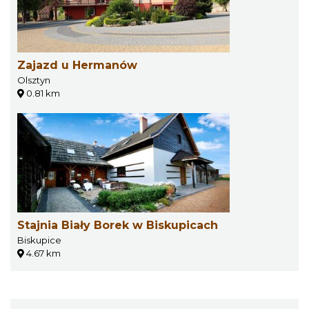
Zajazd u Hermanów
Olsztyn
0.81 km
Stajnia Biały Borek w Biskupicach
Biskupice
4.67 km