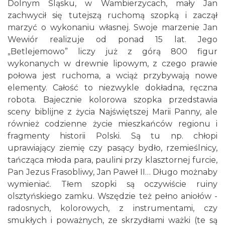
Dolnym Śląsku, w Wambierzycach, mały Jan
zachwycił się tutejszą ruchomą szopką i zaczął
marzyć o wykonaniu własnej. Swoje marzenie Jan
Wewiór realizuje od ponad 15 lat. Jego
„Betlejemowo” liczy już z górą 800 figur
wykonanych w drewnie lipowym, z czego prawie
połowa jest ruchoma, a wciąż przybywają nowe
elementy. Całość to niezwykle dokładna, ręczna
robota. Bajecznie kolorowa szopka przedstawia
sceny biblijne z życia Najświętszej Marii Panny, ale
również codzienne życie mieszkańców regionu i
fragmenty historii Polski. Są tu np. chłopi
uprawiający ziemię czy pasący bydło, rzemieślnicy,
tańcząca młoda para, paulini przy klasztornej furcie,
Pan Jezus Frasobliwy, Jan Paweł II… Długo możnaby
wymieniać. Tłem szopki są oczywiście ruiny
olsztyńskiego zamku. Wszędzie też pełno aniołów -
radosnych, kolorowych, z instrumentami, czy
smukłych i poważnych, ze skrzydłami ważki (te są