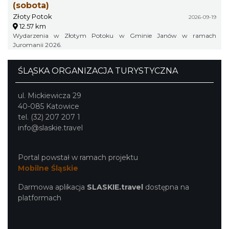
(sobota)
Złoty Potok
2026-09-19
12.57 km
Wydarzenia w Złotym Potoku w Gminie Janów w ramach
Juromanii 2026.
ŚLĄSKA ORGANIZACJA TURYSTYCZNA
ul. Mickiewicza 29
40-085 Katowice
tel. (32) 207 207 1
info@slaskie.travel
Portal powstał w ramach projektu
Mobilne Śląskie
Darmowa aplikacja
SLASKIE.travel
dostępna na
platformach