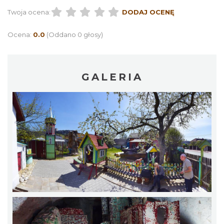
Twoja ocena:
DODAJ OCENĘ
Ocena:
0.0
(Oddano 0 głosy)
GALERIA