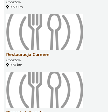
Chorzów
0.60 km
Restauracja Carmen
Chorzów
0.67 km