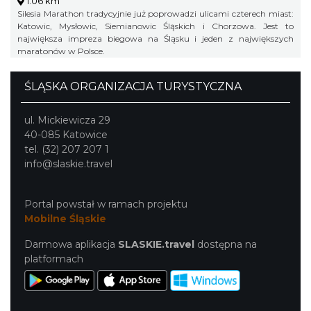
1.06 km
Silesia Marathon tradycyjnie już poprowadzi ulicami czterech miast:
Katowic, Mysłowic, Siemianowic Śląskich i Chorzowa. Jest to
największa impreza biegowa na Śląsku i jeden z największych
maratonów w Polsce.
ŚLĄSKA ORGANIZACJA TURYSTYCZNA
ul. Mickiewicza 29
40-085 Katowice
tel. (32) 207 207 1
info@slaskie.travel
Portal powstał w ramach projektu
Mobilne Śląskie
Darmowa aplikacja
SLASKIE.travel
dostępna na
platformach