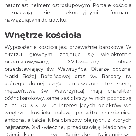
natomiast hełmem ostrosłupowym. Portale kościoła
odznaczają się dekoracyjnymi formami,
nawiązującymi do gotyku.
Wnętrze kościoła
Wyposażenie kościoła jest przeważnie barokowe. W
ołtarzu głównym znajduje się wielokrotnie
przemalowywany, XVII-wieczny obraz
przedstawiający św. Wawrzyńca. Ołtarze boczne,
Matki Bożej Różańcowej oraz św. Barbary (w
którego dolnej części umieszczono też scenę
męczeństwa św. Wawrzyńca) mają charakter
późnobarokowy, same zaś obrazy w nich pochodzą
z lat 70. XIX w. Do interesujących obiektów we
wnętrzu kościoła należą ponadto chrzcielnica,
ambona, a także kilka obrazów olejnych, z których
najstarsze, XVII-wieczne, przedstawiają Madonnę z
Dzieciątkiem i św. Agnieszkę. Najcenniejsze