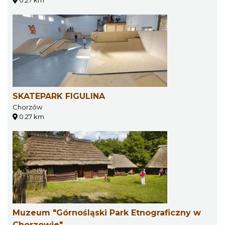
SKATEPARK FIGULINA
Chorzów
0.27 km
Muzeum "Górnośląski Park Etnograficzny w
Chorzowie"