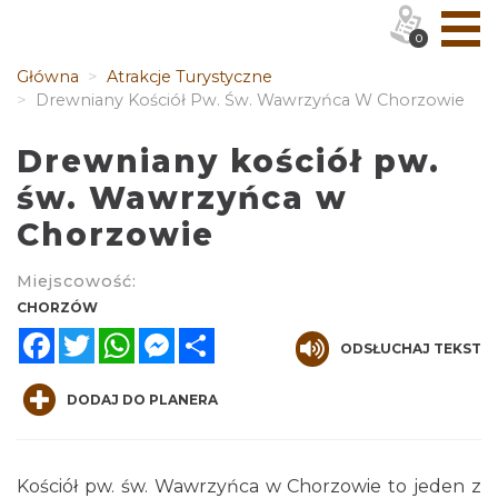
0
Główna
Atrakcje Turystyczne
Drewniany Kościół Pw. Św. Wawrzyńca W Chorzowie
Drewniany kościół pw.
św. Wawrzyńca w
Chorzowie
Miejscowość:
CHORZÓW
Facebook
Twitter
WhatsApp
Messenger
Share
ODSŁUCHAJ TEKST
DODAJ DO PLANERA
Kościół pw. św. Wawrzyńca w Chorzowie to jeden z