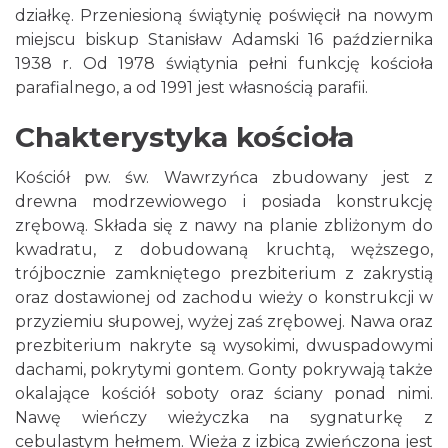
działkę. Przeniesioną świątynię poświęcił na nowym
miejscu biskup Stanisław Adamski 16 października
1938 r. Od 1978 świątynia pełni funkcję kościoła
parafialnego, a od 1991 jest własnością parafii.
Chakterystyka kościoła
Kościół pw. św. Wawrzyńca zbudowany jest z
drewna modrzewiowego i posiada konstrukcję
zrębową. Składa się z nawy na planie zbliżonym do
kwadratu, z dobudowaną kruchtą, węższego,
trójbocznie zamkniętego prezbiterium z zakrystią
oraz dostawionej od zachodu wieży o konstrukcji w
przyziemiu słupowej, wyżej zaś zrębowej. Nawa oraz
prezbiterium nakryte są wysokimi, dwuspadowymi
dachami, pokrytymi gontem. Gonty pokrywają także
okalające kościół soboty oraz ściany ponad nimi.
Nawę wieńczy wieżyczka na sygnaturkę z
cebulastym hełmem. Wieża z izbicą zwieńczona jest