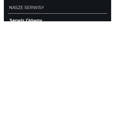
NASZE SERWISY
Serwis Główny
SLASKIE.travel
Tematyczne
Szlak i Festiwal Śląskie Smaki
Szlak Orlich Gniazd
Szlak Zabytków Techniki
Szlak Architektury Drewnianej Województwa
Śląskiego
Industriada
Juromania
Szlak Przyrody
Śląskie z dzieckiem
Śląskie po zdrowie
Festiwal Górnej Odry
Festiwal DziewięćSił