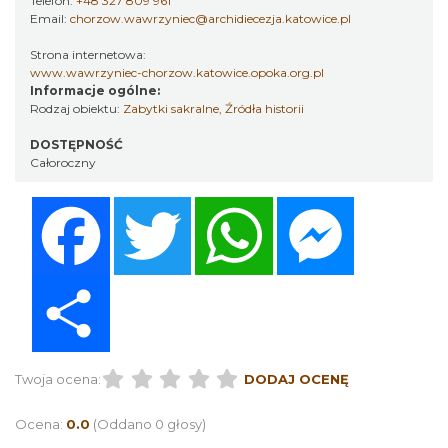
Telefon:
+48 327 809 961
Email:
chorzow.wawrzyniec@archidiecezja.katowice.pl
Strona internetowa:
www.wawrzyniec-chorzow.katowice.opoka.org.pl
Informacje ogólne:
Rodzaj obiektu:
Zabytki sakralne
,
Źródła historii
DOSTĘPNOŚĆ
Całoroczny
Facebook
Twitter
WhatsApp
Messenger
Share
Twoja ocena:
DODAJ OCENĘ
Ocena:
0.0
(Oddano 0 głosy)