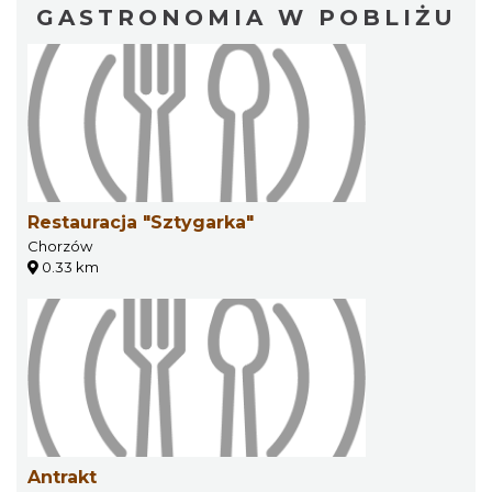
GASTRONOMIA W POBLIŻU
Restauracja "Sztygarka"
Chorzów
0.33 km
Antrakt