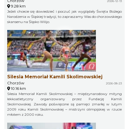
Chorzów
2026-12-13
9.28 km
Jeżeli chcecie się dowiedzieć i poczuć jak wyglądały Święta Bożego
Narodzenia w Śląskiej tradycji, to zapraszamy Was do chorzowskiego
skansenu na Śląsko Wilijo.
Silesia Memoriał Kamili Skolimowskiej
Chorzów
2026-08-23
10.16 km
Silesia Memoriał Kamili Skolimowskiej – międzynarodowy mityng
lekkoatletyczny organizowany przez Fundację Kamili
Skolimowskiej. Zawody poświęcone są pamięci zmarłej w lutym
2009 roku Kamili Skolimowskiej – mistrzyni olimpijskiej w rzucie
młotem z 2000 roku.