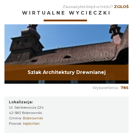
Zauważyłeś błąd w treści?
ZGŁOŚ
WIRTUALNE WYCIECZKI
Szlak Architektury Drewnianej
Wyświetlenia:
785
Lokalizacja:
Ul. Sienkiewicza 224
42-583 Bobrowniki
Gmina:
Bobrowniki
Powiat:
będziński