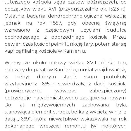
tutejszego kościoła sięga czasów późniejszych, bo
początków wieku XVI (przypuszczalnie ok. 1523 r.).
Ostatnie badania dendrochronologiczne wskazują
jednak na rok 1857, gdy obecną świątynię
wzniesiono z częściowym użyciem budulca
pochodzącego z poprzedniego kościoła. Przez
pewien czas kościół pełnił funkcję fary, potem stał się
kaplicą filialną kościoła w Kamieniu.
Wiemy, że około połowy wieku XVII obiekt ten,
należący do parafii w Kamieniu, musiał znajdować się
w niebyt dobrym stanie, skoro protokoły
wizytacyjne z 1665 r. stwierdzały, iż dach kościoła
(prowizorycznie wówczas zabezpieczony)
potrzebuje natychmiastowego zastąpienia nowym.
Do lat międzywojennych zachowana była,
stanowiąca element stropu, belka z wyciętą w niej z
datą „1669”, która niewątpliwie wskazywała na rok
dokonanego wreszcie remontu (w niektórych