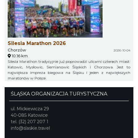
Silesia Marathon 2026
Chorzów
2026-10-04
10.16 km
Silesia Marathon tradycyjnie już poprowadzi ulicami czterech miast:
Katowic, Mysłowic, Siemianowic Śląskich i Chorzowa. Jest to
największa impreza biegowa na Śląsku i jeden z największych
maratonów w Polsce.
ŚLĄSKA ORGANIZACJA TURYSTYCZNA
ul. Mickiewicza 29
40-085 Katowice
tel. (32) 207 207 1
info@slaskie.travel