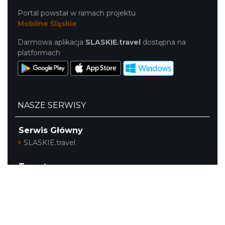
Portal powstał w ramach projektu
Mobilne Śląskie
Darmowa aplikacja
SLASKIE.travel
dostępna na
platformach
NASZE SERWISY
Serwis Główny
SLASKIE.travel
Tematyczne
Szlak i Festiwal Śląskie Smaki
Szlak Orlich Gniazd
Szlak Zabytków Techniki
Szlak Architektury Drewnianej Województwa