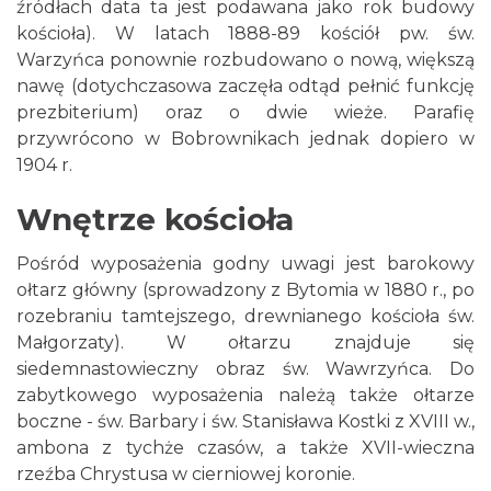
źródłach data ta jest podawana jako rok budowy
kościoła). W latach 1888-89 kościół pw. św.
Warzyńca ponownie rozbudowano o nową, większą
nawę (dotychczasowa zaczęła odtąd pełnić funkcję
prezbiterium) oraz o dwie wieże. Parafię
przywrócono w Bobrownikach jednak dopiero w
1904 r.
Wnętrze kościoła
Pośród wyposażenia godny uwagi jest barokowy
ołtarz główny (sprowadzony z Bytomia w 1880 r., po
rozebraniu tamtejszego, drewnianego kościoła św.
Małgorzaty). W ołtarzu znajduje się
siedemnastowieczny obraz św. Wawrzyńca. Do
zabytkowego wyposażenia należą także ołtarze
boczne - św. Barbary i św. Stanisława Kostki z XVIII w.,
ambona z tychże czasów, a także XVII-wieczna
rzeźba Chrystusa w cierniowej koronie.