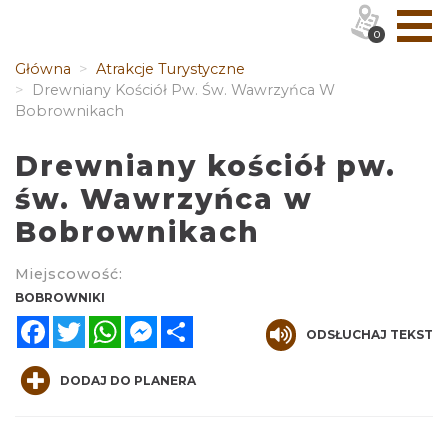
0
Główna
Atrakcje Turystyczne
Drewniany Kościół Pw. Św. Wawrzyńca W
Bobrownikach
Drewniany kościół pw.
św. Wawrzyńca w
Bobrownikach
Miejscowość:
BOBROWNIKI
Facebook
Twitter
WhatsApp
Messenger
Share
ODSŁUCHAJ TEKST
DODAJ DO PLANERA