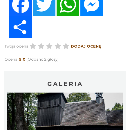
Share
Twoja ocena:
DODAJ OCENĘ
Ocena:
5.0
(Oddano 2 głosy)
GALERIA