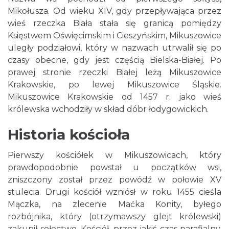
Mikołusza. Od wieku XIV, gdy przepływająca przez
wieś rzeczka Biała stała się granicą pomiędzy
Księstwem Oświęcimskim i Cieszyńskim, Mikuszowice
uległy podziałowi, który w nazwach utrwalił się po
czasy obecne, gdy jest częścią Bielska-Białej. Po
prawej stronie rzeczki Białej leżą Mikuszowice
Krakowskie, po lewej Mikuszowice Śląskie.
Mikuszowice Krakowskie od 1457 r. jako wieś
królewska wchodziły w skład dóbr łodygowickich.
Historia kościoła
Pierwszy kościółek w Mikuszowicach, który
prawdopodobnie powstał u początków wsi,
zniszczony został przez powódź w połowie XV
stulecia. Drugi kościół wzniósł w roku 1455 cieśla
Mączka, na zlecenie Maćka Konity, byłego
rozbójnika, który (otrzymawszy glejt królewski)
zakupił sołectwo. Kościół, przez jakiś czas parafialny,