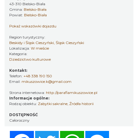
43-310 Bielsko-Biała
Gmina:
Bielsko-Biała
Powiat:
Bielsko-Biała
Pokaż wskazówki dojazdu
Region turystyczny:
Beskidy i Śląsk Cieszyński, Śląsk Cieszyński
Lokalizacja:
W mieście
Kategoria:
Dziedzictwo kulturowe
Kontakt:
Telefon:
+48 338 190 150
Email:
mikuszowice.k@gmail.com
Strona internetowa:
http://parafiamikuszowice.pl
Informacje ogólne:
Rodzaj obiektu:
Zabytki sakralne
,
Źródła historii
DOSTĘPNOŚĆ
Całoroczny
Facebook
Twitter
WhatsApp
Messenger