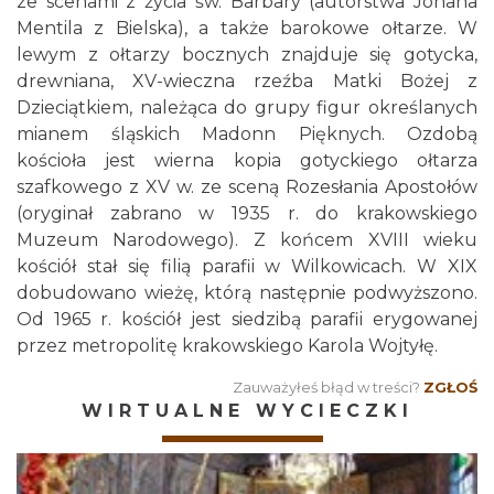
ze scenami z życia św. Barbary (autorstwa Johana
Mentila z Bielska), a także barokowe ołtarze. W
lewym z ołtarzy bocznych znajduje się gotycka,
drewniana, XV-wieczna rzeźba Matki Bożej z
Dzieciątkiem, należąca do grupy figur określanych
mianem śląskich Madonn Pięknych. Ozdobą
kościoła jest wierna kopia gotyckiego ołtarza
szafkowego z XV w. ze sceną Rozesłania Apostołów
(oryginał zabrano w 1935 r. do krakowskiego
Muzeum Narodowego). Z końcem XVIII wieku
kościół stał się filią parafii w Wilkowicach. W XIX
dobudowano wieżę, którą następnie podwyższono.
Od 1965 r. kościół jest siedzibą parafii erygowanej
przez metropolitę krakowskiego Karola Wojtyłę.
Zauważyłeś błąd w treści?
ZGŁOŚ
WIRTUALNE WYCIECZKI