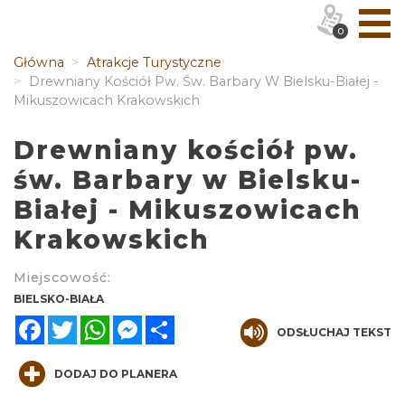
0
Główna
Atrakcje Turystyczne
Drewniany Kościół Pw. Św. Barbary W Bielsku-Białej -
Mikuszowicach Krakowskich
Drewniany kościół pw.
św. Barbary w Bielsku-
Białej - Mikuszowicach
Krakowskich
Miejscowość:
BIELSKO-BIAŁA
Facebook
Twitter
WhatsApp
Messenger
Share
ODSŁUCHAJ TEKST
DODAJ DO PLANERA