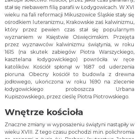
stał się niebawem filią parafii w Łodygowicach. W XVI
wieku na fali reformacji Mikuszowice Śląskie stały się
ośrodkiem luteranizmu, Krakowskie zaś kalwinizmu,
który przez pewien czas stał się popularnym
wyznaniem w Księstwie Oświęcimskim. Przejęta
przez wyznawców kalwinizmu świątynia, w roku
1615 (na skutek zabiegów Piotra Warszyckiego,
kasztelana łodygowickiego) powróciła w ręce
katolików. Kościół spłonął w 1687 od uderzenia
pioruna. Obecny kościół to budowla z drewna
jodłowego, ukończona w roku 1690 na zlecenie
łodygowickiego proboszcza Urbana
Kupiszowskiego, przez cieślę Piotra Piotrowskiego.
Wnętrze kościoła
Znaczne zmiany w wyposażeniu świątyni nastąpiły w
wieku XVIII. Z tego czasu pochodzi m.in. polichromia