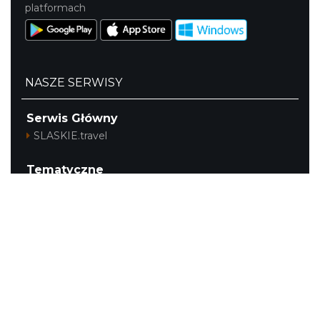
platformach
NASZE SERWISY
Serwis Główny
SLASKIE.travel
Tematyczne
Szlak i Festiwal Śląskie Smaki
Szlak Orlich Gniazd
Szlak Zabytków Techniki
Szlak Architektury Drewnianej Województwa
Śląskiego
Industriada
Juromania
Szlak Przyrody