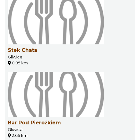
Stek Chata
Gliwice
0.95 km
Bar Pod Pierożkiem
Gliwice
2.66 km