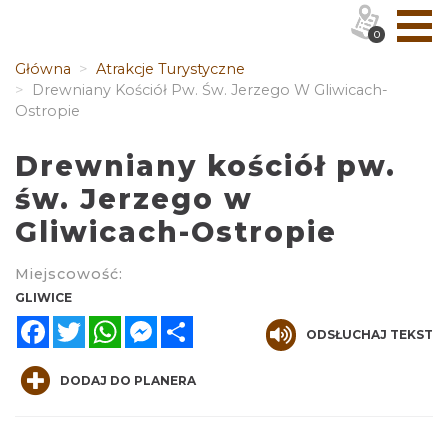
0
Główna
Atrakcje Turystyczne
Drewniany Kościół Pw. Św. Jerzego W Gliwicach-
Ostropie
Drewniany kościół pw.
św. Jerzego w
Gliwicach-Ostropie
Miejscowość:
GLIWICE
Facebook
Twitter
WhatsApp
Messenger
Share
ODSŁUCHAJ TEKST
DODAJ DO PLANERA