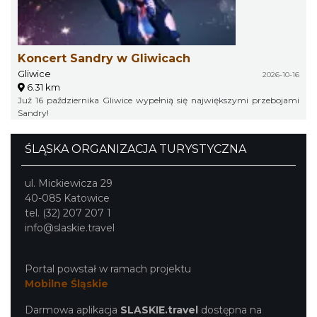
Koncert Sandry w Gliwicach
Gliwice
2026-10-16
6.31 km
Już 16 października Gliwice wypełnią się największymi przebojami
Sandry!
ŚLĄSKA ORGANIZACJA TURYSTYCZNA
ul. Mickiewicza 29
40-085 Katowice
tel. (32) 207 207 1
info@slaskie.travel
Portal powstał w ramach projektu
Mobilne Śląskie
Darmowa aplikacja
SLASKIE.travel
dostępna na