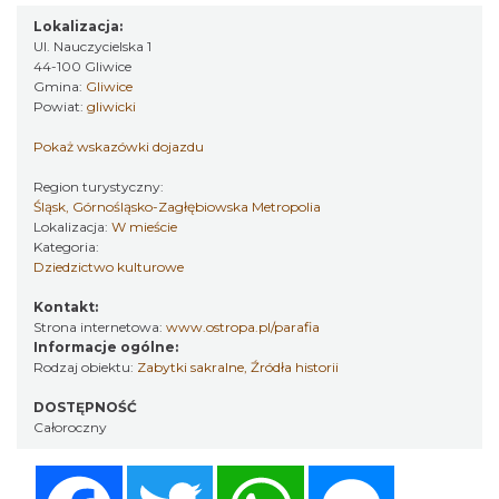
Lokalizacja:
Ul. Nauczycielska 1
44-100 Gliwice
Gmina:
Gliwice
Powiat:
gliwicki
Pokaż wskazówki dojazdu
Region turystyczny:
Śląsk, Górnośląsko-Zagłębiowska Metropolia
Lokalizacja:
W mieście
Kategoria:
Dziedzictwo kulturowe
Kontakt:
Strona internetowa:
www.ostropa.pl/parafia
Informacje ogólne:
Rodzaj obiektu:
Zabytki sakralne
,
Źródła historii
DOSTĘPNOŚĆ
Całoroczny
Facebook
Twitter
WhatsApp
Messenger