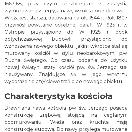
1667-68, przy czym prezbiterium z zakrystią
wymurowano z cegły, a nawę wzniesiono z drzewa.
Wieża jest starsza, datowana na ok. 1544 r. Rok 1807
przyniósł powstanie odrębnej parafii. W 1925 r. w
Ostropie przystąpiono do W 1925 r. obok
dotychczasowej budowli przystąpiono do
wznoszenia nowego obiektu, jakim wkrótce stał się
murowany kościół w stylu neobarokowym, p.w.
Ducha Świętego. Od czasu oddania do użytku
nowej świątyni, stary kościół pw. św. Jerzego stał
nieużywany. Znajdujące się w jego wnętrzu
wyposażenie częściowo trafiło do nowego obiektu.
Charakterystyka kościoła
Drewniana nawa kościoła pw. św. Jerzego posiada
konstrukcję zrębową stojącą na ceglanym
podmurowaniu. Wieża oraz kruchta mają
konstrukcję słupową. Do nawy przylega murowane