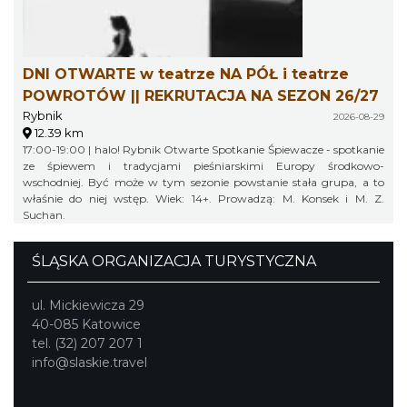
DNI OTWARTE w teatrze NA PÓŁ i teatrze
POWROTÓW || REKRUTACJA NA SEZON 26/27
Rybnik
2026-08-29
12.39 km
17:00-19:00 | halo! Rybnik Otwarte Spotkanie Śpiewacze - spotkanie
ze śpiewem i tradycjami pieśniarskimi Europy środkowo-
wschodniej. Być może w tym sezonie powstanie stała grupa, a to
właśnie do niej wstęp. Wiek: 14+. Prowadzą: M. Konsek i M. Z.
Suchan.
ŚLĄSKA ORGANIZACJA TURYSTYCZNA
ul. Mickiewicza 29
40-085 Katowice
tel. (32) 207 207 1
info@slaskie.travel