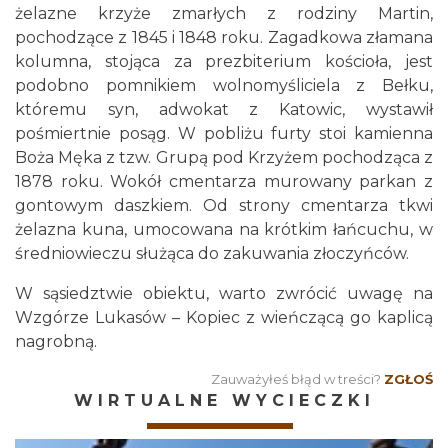
żelazne krzyże zmarłych z rodziny Martin,
pochodzące z 1845 i 1848 roku. Zagadkowa złamana
kolumna, stojąca za prezbiterium kościoła, jest
podobno pomnikiem wolnomyśliciela z Bełku,
któremu syn, adwokat z Katowic, wystawił
pośmiertnie posąg. W pobliżu furty stoi kamienna
Boża Męka z tzw. Grupą pod Krzyżem pochodząca z
1878 roku. Wokół cmentarza murowany parkan z
gontowym daszkiem. Od strony cmentarza tkwi
żelazna kuna, umocowana na krótkim łańcuchu, w
średniowieczu służąca do zakuwania złoczyńców.
W sąsiedztwie obiektu, warto zwrócić uwagę na
Wzgórze Lukasów – Kopiec z wieńczącą go kaplicą
nagrobną.
Zauważyłeś błąd w treści?
ZGŁOŚ
WIRTUALNE WYCIECZKI