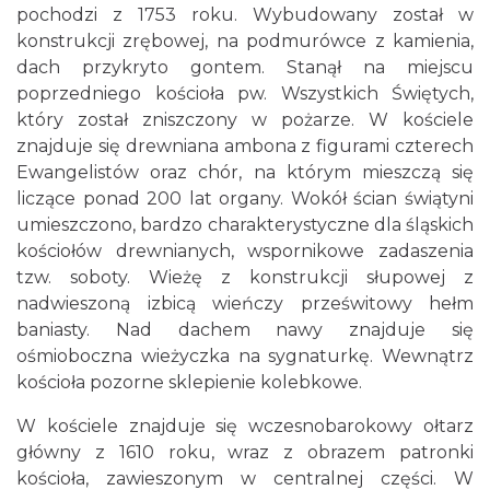
pochodzi z 1753 roku. Wybudowany został w
konstrukcji zrębowej, na podmurówce z kamienia,
dach przykryto gontem. Stanął na miejscu
poprzedniego kościoła pw. Wszystkich Świętych,
który został zniszczony w pożarze. W kościele
znajduje się drewniana ambona z figurami czterech
Ewangelistów oraz chór, na którym mieszczą się
liczące ponad 200 lat organy. Wokół ścian świątyni
umieszczono, bardzo charakterystyczne dla śląskich
kościołów drewnianych, wspornikowe zadaszenia
tzw. soboty. Wieżę z konstrukcji słupowej z
nadwieszoną izbicą wieńczy prześwitowy hełm
baniasty. Nad dachem nawy znajduje się
ośmioboczna wieżyczka na sygnaturkę. Wewnątrz
kościoła pozorne sklepienie kolebkowe.
W kościele znajduje się wczesnobarokowy ołtarz
główny z 1610 roku, wraz z obrazem patronki
kościoła, zawieszonym w centralnej części. W