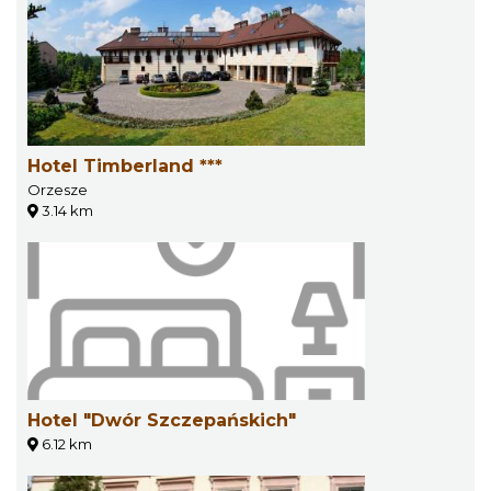
Hotel Timberland ***
Orzesze
3.14 km
Hotel "Dwór Szczepańskich"
6.12 km