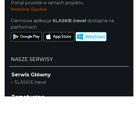
Portal powstał w ramach projektu
Mobilne Śląskie
Darmowa aplikacja
SLASKIE.travel
dostępna na
platformach
NASZE SERWISY
Serwis Główny
SLASKIE.travel
Tematyczne
Szlak i Festiwal Śląskie Smaki
Szlak Orlich Gniazd
Szlak Zabytków Techniki
Szlak Architektury Drewnianej Województwa
Śląskiego