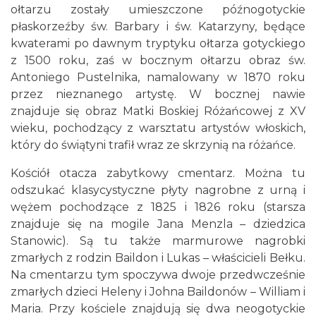
ołtarzu zostały umieszczone późnogotyckie
płaskorzeźby św. Barbary i św. Katarzyny, będące
kwaterami po dawnym tryptyku ołtarza gotyckiego
z 1500 roku, zaś w bocznym ołtarzu obraz św.
Antoniego Pustelnika, namalowany w 1870 roku
przez nieznanego artystę. W bocznej nawie
znajduje się obraz Matki Boskiej Różańcowej z XV
wieku, pochodzący z warsztatu artystów włoskich,
który do świątyni trafił wraz ze skrzynią na różańce.
Kościół otacza zabytkowy cmentarz. Można tu
odszukać klasycystyczne płyty nagrobne z urną i
wężem pochodzące z 1825 i 1826 roku (starsza
znajduje się na mogile Jana Menzla – dziedzica
Stanowic). Są tu także marmurowe nagrobki
zmarłych z rodzin Baildon i Lukas – właścicieli Bełku.
Na cmentarzu tym spoczywa dwoje przedwcześnie
zmarłych dzieci Heleny i Johna Baildonów – William i
Maria. Przy kościele znajdują się dwa neogotyckie