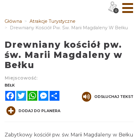
0
Główna
Atrakcje Turystyczne
Drewniany Kościół Pw. Św. Marii Magdaleny W Bełku
Drewniany kościół pw.
św. Marii Magdaleny w
Bełku
Miejscowość:
BEŁK
Facebook
Twitter
WhatsApp
Messenger
Share
ODSŁUCHAJ TEKST
DODAJ DO PLANERA
Zabytkowy kościół pw. św. Marii Magdaleny w Bełku