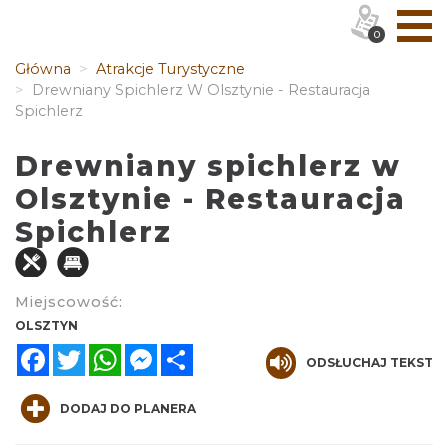
0
Główna
Atrakcje Turystyczne
Drewniany Spichlerz W Olsztynie - Restauracja
Spichlerz
Drewniany spichlerz w
Olsztynie - Restauracja
Spichlerz
Miejscowość:
OLSZTYN
Facebook
Twitter
WhatsApp
Messenger
Share
ODSŁUCHAJ TEKST
DODAJ DO PLANERA