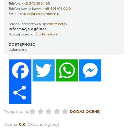
Telefon:
+48 343 286 485
Telefon komórkowy:
+48 601 416 000
Email:
e.sitak@podzamkiem.pl
Strona internetowa:
spichlerz.net/pl
Informacje ogólne:
Rodzaj obiektu:
Źródła historii
DOSTĘPNOŚĆ
Całoroczny
Facebook
Twitter
WhatsApp
Messenger
Share
Twoja ocena:
DODAJ OCENĘ
Ocena:
0.0
(Oddano 0 głosy)