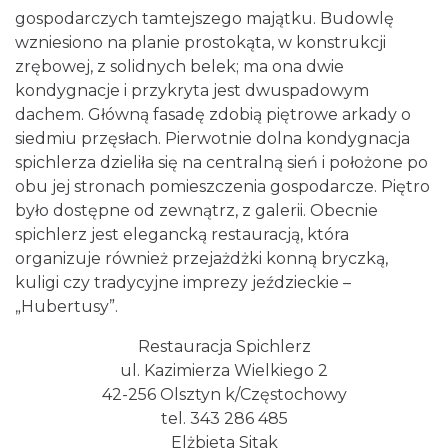
gospodarczych tamtejszego majątku. Budowlę
wzniesiono na planie prostokąta, w konstrukcji
zrębowej, z solidnych belek; ma ona dwie
kondygnacje i przykryta jest dwuspadowym
dachem. Główną fasadę zdobią piętrowe arkady o
siedmiu przęsłach. Pierwotnie dolna kondygnacja
spichlerza dzieliła się na centralną sień i położone po
obu jej stronach pomieszczenia gospodarcze. Piętro
było dostępne od zewnątrz, z galerii. Obecnie
spichlerz jest elegancką restauracją, która
organizuje również przejażdżki konną bryczką,
kuligi czy tradycyjne imprezy jeździeckie –
„Hubertusy”.
Restauracja Spichlerz
ul. Kazimierza Wielkiego 2
42-256 Olsztyn k/Częstochowy
tel. 343 286 485
Elżbieta Sitak