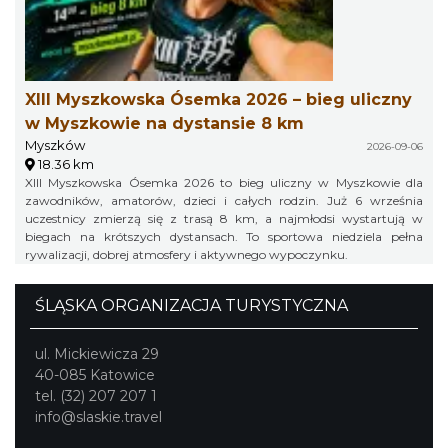
XIII Myszkowska Ósemka 2026 – bieg uliczny
w Myszkowie na dystansie 8 km
Myszków
2026-09-06
18.36 km
XIII Myszkowska Ósemka 2026 to bieg uliczny w Myszkowie dla
zawodników, amatorów, dzieci i całych rodzin. Już 6 września
uczestnicy zmierzą się z trasą 8 km, a najmłodsi wystartują w
biegach na krótszych dystansach. To sportowa niedziela pełna
rywalizacji, dobrej atmosfery i aktywnego wypoczynku.
ŚLĄSKA ORGANIZACJA TURYSTYCZNA
ul. Mickiewicza 29
40-085 Katowice
tel. (32) 207 207 1
info@slaskie.travel