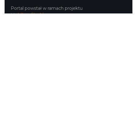
Portal powstał w ramach projektu
Mobilne Śląskie
Darmowa aplikacja
SLASKIE.travel
dostępna na
platformach
NASZE SERWISY
Serwis Główny
SLASKIE.travel
Tematyczne
Szlak i Festiwal Śląskie Smaki
Szlak Orlich Gniazd
Szlak Zabytków Techniki
Szlak Architektury Drewnianej Województwa