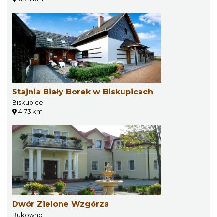
Stajnia Biały Borek w Biskupicach
Biskupice
4.73 km
Dwór Zielone Wzgórza
Bukowno