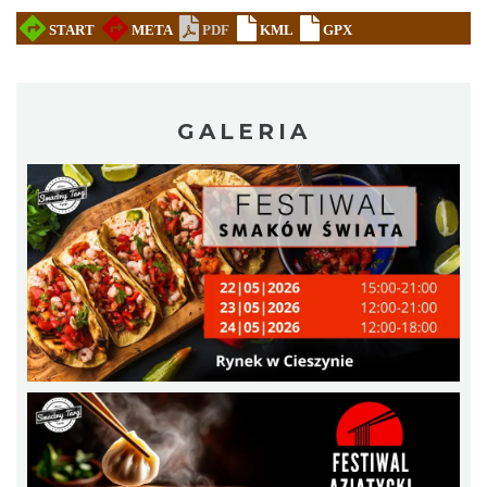
GALERIA
Cieszyn
0.32 km
2026-08-08
Patroni cieszyńskich ulic - wystawa
Cieszyn
0.32 km
2026-07-03