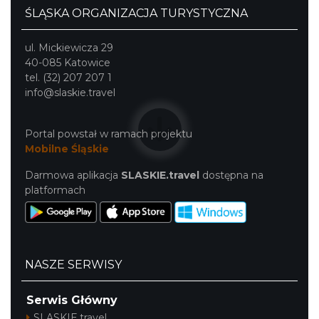
ŚLĄSKA ORGANIZACJA TURYSTYCZNA
ul. Mickiewicza 29
40-085 Katowice
Cieszyn
tel. (32) 207 207 1
0.43 km
2026-09-05
info@slaskie.travel
Portal powstał w ramach projektu
Mobilne Śląskie
Darmowa aplikacja
SLASKIE.travel
dostępna na
platformach
Cieszyn
0.43 km
2026-09-19
NASZE SERWISY
Serwis Główny
SLASKIE.travel