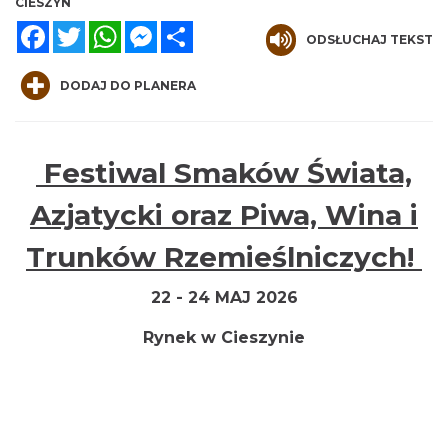
CIESZYN
Facebook
Twitter
WhatsApp
Messenger
Share
ODSŁUCHAJ TEKST
DODAJ DO PLANERA
Cieszyn
0.00 km
2026-08-21
Festiwal Smaków Świata,
Azjatycki oraz Piwa, Wina i
Trunków Rzemieślniczych!
22 - 24 MAJ 2026
Rynek w Cieszynie
Cieszyn
0.00 km
2026-08-28