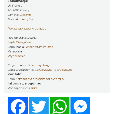
Lokalizacja:
Ul. Rynek
43-400 Cieszyn
Gmina:
Cieszyn
Cieszyn
Powiat:
cieszyński
0.11 km
2026-08-23
Pokaż wskazówki dojazdu
Region turystyczny:
Śląsk Cieszyński
Lokalizacja:
W centrum miasta
Kategoria:
Wydarzenia
Organizator:
Smaczny Targ
Data wydarzenia:
22/05/2026 - 24/05/2026
Spektakl "Tajemnica 16. piętra"
Kontakt:
Cieszyn
Email:
smacznytarg@smacznytarg.pl
0.24 km
2026-10-18
Informacje ogólne:
Rodzaj obiektu:
Inne
Facebook
Twitter
WhatsApp
Messenger