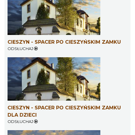
CIESZYN - SPACER PO CIESZYŃSKIM ZAMKU
Cieszyn
ODSŁUCHAJ
0.43 km
2026-08-21
CIESZYN - SPACER PO CIESZYŃSKIM ZAMKU
Cieszyn
DLA DZIECI
0.43 km
2026-08-28
ODSŁUCHAJ