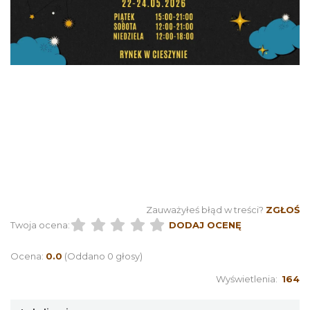
Cieszyn
0.11 km
2026-08-09
Zauważyłeś błąd w treści?
ZGŁOŚ
Cieszyn
Twoja ocena:
DODAJ OCENĘ
0.11 km
2026-08-16
Ocena:
0.0
(Oddano 0 głosy)
Wyświetlenia:
164