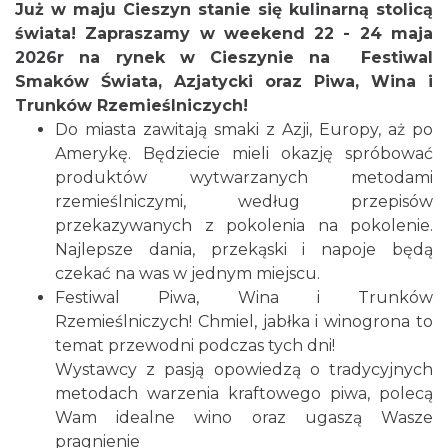
Już w maju Cieszyn stanie się kulinarną stolicą
świata! Zapraszamy w weekend 22 - 24 maja
2026r na rynek w Cieszynie na Festiwal
Smaków Świata, Azjatycki oraz Piwa, Wina i
Trunków Rzemieślniczych!
Cieszyn
0.05 km
2026-08-09
Do miasta zawitają smaki z Azji, Europy, aż po
Amerykę. Będziecie mieli okazję spróbować
produktów wytwarzanych metodami
rzemieślniczymi, według przepisów
przekazywanych z pokolenia na pokolenie.
Najlepsze dania, przekąski i napoje będą
czekać na was w jednym miejscu.
Festiwal Piwa, Wina i Trunków
Cieszyn
Rzemieślniczych! Chmiel, jabłka i winogrona to
0.05 km
2026-08-16
temat przewodni podczas tych dni!
Wystawcy z pasją opowiedzą o tradycyjnych
metodach warzenia kraftowego piwa, polecą
Wam idealne wino oraz ugaszą Wasze
pragnienie