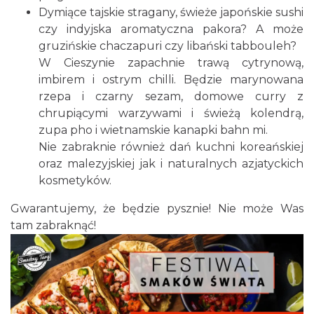
Dymiące tajskie stragany, świeże japońskie sushi
czy indyjska aromatyczna pakora? A może
gruzińskie chaczapuri czy libański tabbouleh?
Cieszyn
W Cieszynie zapachnie trawą cytrynową,
0.05 km
2026-08-23
imbirem i ostrym chilli. Będzie marynowana
rzepa i czarny sezam, domowe curry z
chrupiącymi warzywami i świeżą kolendrą,
zupa pho i wietnamskie kanapki bahn mi.
Nie zabraknie również dań kuchni koreańskiej
oraz malezyjskiej jak i naturalnych azjatyckich
kosmetyków.
Cieszyn
Gwarantujemy, że będzie pysznie! Nie może Was
0.05 km
2026-08-30
tam zabraknąć!