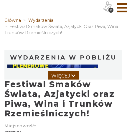
0
Główna
Wydarzenia
Festiwal Smaków Świata, Azjatycki Oraz Piwa, Wina I
Trunków Rzemieślniczych!
WYDARZENIA W POBLIŻU
WIĘCEJ
Festiwal Smaków
Świata, Azjatycki oraz
Piwa, Wina i Trunków
Rzemieślniczych!
Cieszyn
0.00 km
2026-08-14
Miejscowość: