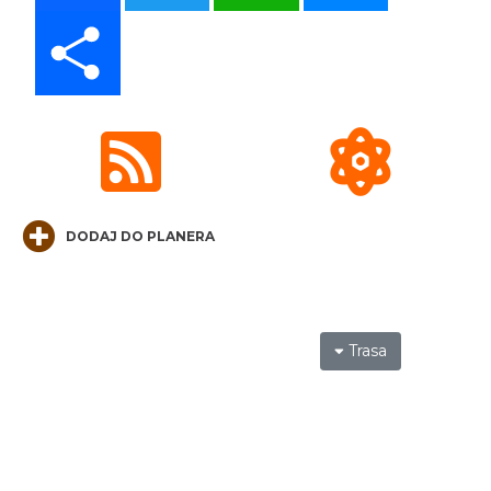
Share
„Daniec kontra Kryszak”
Cieszyn
0.24 km
2026-11-08
DODAJ DO PLANERA
Koncert KARUZELA GNA
Trasa
Cieszyn
0.24 km
2026-09-20