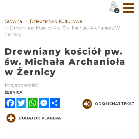
0
Główna
Dziedzictwo Kulturowe
Drewniany Kościół Pw. Św. Michała Archanioła W
Żernicy
Drewniany kościół pw.
św. Michała Archanioła
w Żernicy
Miejscowość:
ŻERNICA
Facebook
Twitter
WhatsApp
Messenger
Share
ODSŁUCHAJ TEKST
DODAJ DO PLANERA