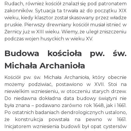
Rudach, również kościół znalazł się pod patronatem
zakonników. Sytuacja ta trwała aż do początku XIX
wieku, kiedy klasztor został skasowany przez władze
pruskie. Pierwszy drewniany kościół musiał istnieć w
Żernicy już w XIII wieku. Wiemy, że uległ zniszczeniu
podczas wojen husyckich w wieku XV.
Budowa kościoła pw. św.
Michała Archanioła
Kościół pw. św. Michała Archanioła, który obecnie
możemy podziwiać, postawiono w XVII. Stoi na
niewielkim wzniesieniu, w otoczeniu starych drzew.
Do niedawna dokładna data budowy świątyni nie
była znana – podawano zarówno rok 1648, jak i 1661.
Po ostatnich badaniach dendrologicznych ustalono,
że konstrukcja powstała na pewno w 1661.
Inicjatorem wzniesienia budowli był opat cystersów