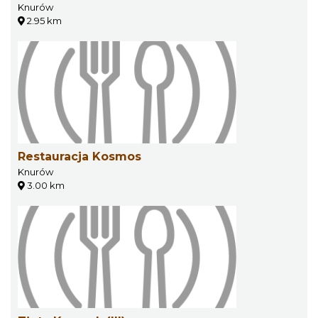
Knurów
2.95 km
Restauracja Kosmos
Knurów
3.00 km