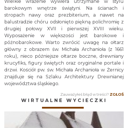
Wielkie wrażenie wywiera utrzymane w stylu
barokowym wnętrze świątyni. Na ścianach i
stropach nawy oraz prezbiterium, a nawet na
balustradzie chóru odsłonięto piękną polichromię z
drugiej połowy XVII i pierwszej XVIII wieku.
Wyposażenie w większości jest barokowe i
późnobarokowe. Warto zwrócić uwagę na ołtarz
główny z obrazem św. Michała Archanioła (z 1661
roku), nieco późniejsze ołtarze boczne, drewniany
krucyfiks, figury świętych oraz oryginalne portale i
drzwi. Kościół pw. św. Michała Archanioła w Żernicy
znajduje się na Szlaku Architektury Drewnianej
województwa śląskiego.
Zauważyłeś błąd w treści?
ZGŁOŚ
WIRTUALNE WYCIECZKI