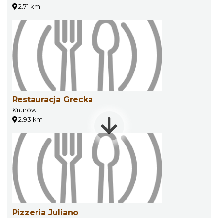
2.71 km
Restauracja Grecka
Knurów
2.93 km
Pizzeria Juliano