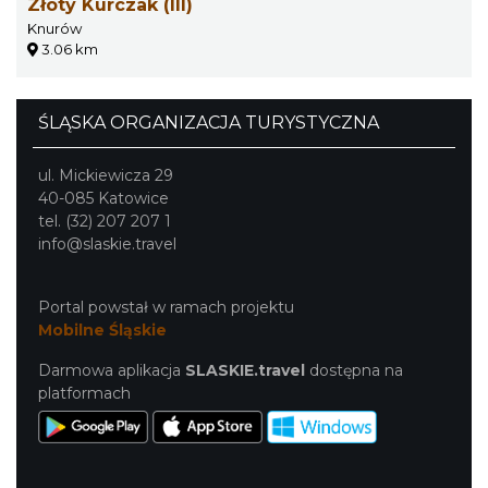
Złoty Kurczak (III)
Knurów
3.06 km
ŚLĄSKA ORGANIZACJA TURYSTYCZNA
ul. Mickiewicza 29
40-085 Katowice
tel. (32) 207 207 1
info@slaskie.travel
Portal powstał w ramach projektu
Mobilne Śląskie
Darmowa aplikacja
SLASKIE.travel
dostępna na
platformach