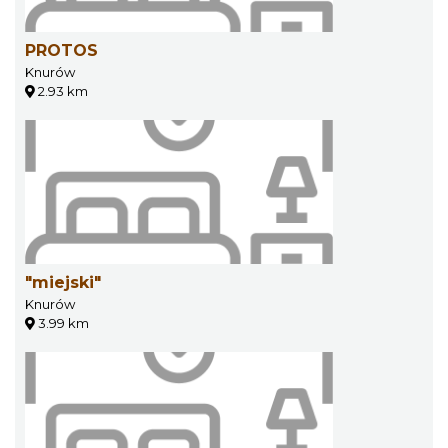
PROTOS
Knurów
2.93 km
"miejski"
Knurów
3.99 km