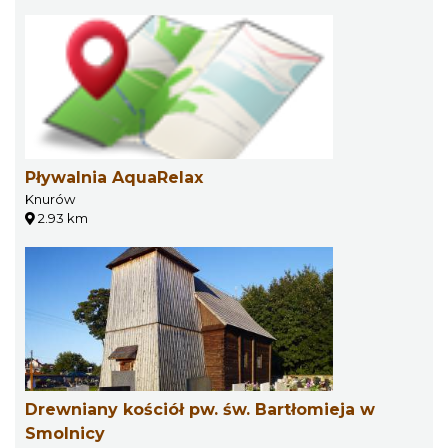
Pływalnia AquaRelax
Knurów
2.93 km
Drewniany kościół pw. św. Bartłomieja w
Smolnicy