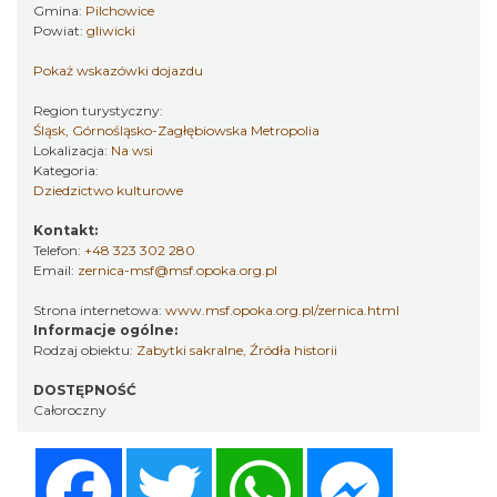
Gmina:
Pilchowice
Powiat:
gliwicki
Pokaż wskazówki dojazdu
Region turystyczny:
Śląsk, Górnośląsko-Zagłębiowska Metropolia
Lokalizacja:
Na wsi
Kategoria:
Dziedzictwo kulturowe
Kontakt:
Telefon:
+48 323 302 280
Email:
zernica-msf@msf.opoka.org.pl
Strona internetowa:
www.msf.opoka.org.pl/zernica.html
Informacje ogólne:
Rodzaj obiektu:
Zabytki sakralne
,
Źródła historii
DOSTĘPNOŚĆ
Całoroczny
Facebook
Twitter
WhatsApp
Messenger