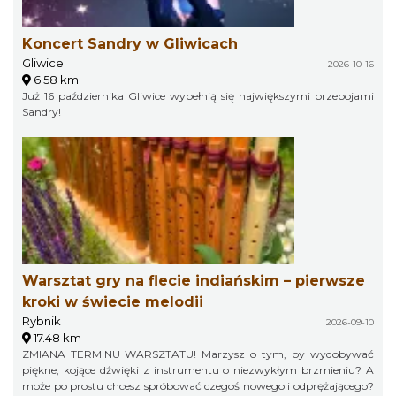
Koncert Sandry w Gliwicach
Gliwice
2026-10-16
6.58 km
Już 16 października Gliwice wypełnią się największymi przebojami
Sandry!
Warsztat gry na flecie indiańskim – pierwsze
kroki w świecie melodii
Rybnik
2026-09-10
17.48 km
ZMIANA TERMINU WARSZTATU! Marzysz o tym, by wydobywać
piękne, kojące dźwięki z instrumentu o niezwykłym brzmieniu? A
może po prostu chcesz spróbować czegoś nowego i odprężającego?