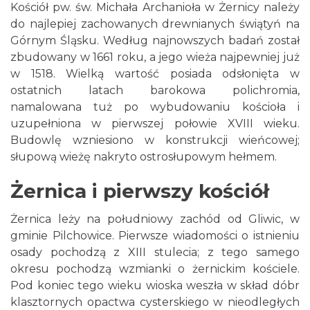
Kościół pw. św. Michała Archanioła w Żernicy należy
do najlepiej zachowanych drewnianych świątyń na
Górnym Śląsku. Według najnowszych badań został
zbudowany w 1661 roku, a jego wieża najpewniej już
w 1518. Wielką wartość posiada odsłonięta w
ostatnich latach barokowa polichromia,
namalowana tuż po wybudowaniu kościoła i
uzupełniona w pierwszej połowie XVIII wieku.
Budowlę wzniesiono w konstrukcji wieńcowej;
słupową wieżę nakryto ostrosłupowym hełmem.
Żernica i pierwszy kościół
Żernica leży na południowy zachód od Gliwic, w
gminie Pilchowice. Pierwsze wiadomości o istnieniu
osady pochodzą z XIII stulecia; z tego samego
okresu pochodzą wzmianki o żernickim kościele.
Pod koniec tego wieku wioska weszła w skład dóbr
klasztornych opactwa cysterskiego w nieodległych