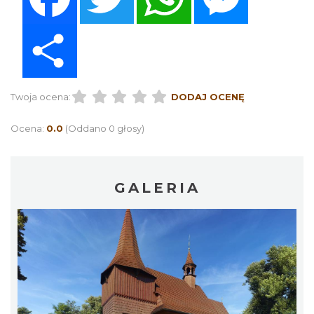
Share
Twoja ocena:
DODAJ OCENĘ
Ocena:
0.0
(Oddano 0 głosy)
GALERIA