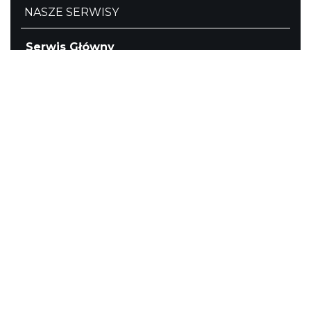
NASZE SERWISY
Serwis Główny
SLASKIE.travel
Tematyczne
Szlak i Festiwal Śląskie Smaki
Szlak Orlich Gniazd
Szlak Zabytków Techniki
Szlak Architektury Drewnianej Województwa
Śląskiego
Industriada
Juromania
Szlak Przyrody
Śląskie z dzieckiem
Śląskie po zdrowie
Festiwal Górnej Odry
Festiwal DziewięćSił
Kajakiem przez Śląskie