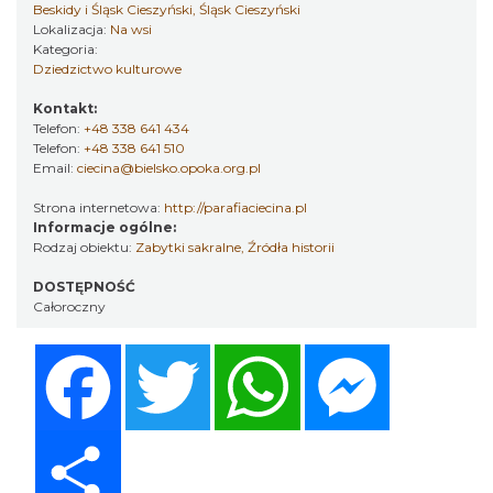
Beskidy i Śląsk Cieszyński, Śląsk Cieszyński
Lokalizacja:
Na wsi
Kategoria:
Dziedzictwo kulturowe
Kontakt:
Telefon:
+48 338 641 434
Telefon:
+48 338 641 510
Email:
ciecina@bielsko.opoka.org.pl
Strona internetowa:
http://parafiaciecina.pl
Informacje ogólne:
Rodzaj obiektu:
Zabytki sakralne
,
Źródła historii
DOSTĘPNOŚĆ
Całoroczny
Facebook
Twitter
WhatsApp
Messenger
Share