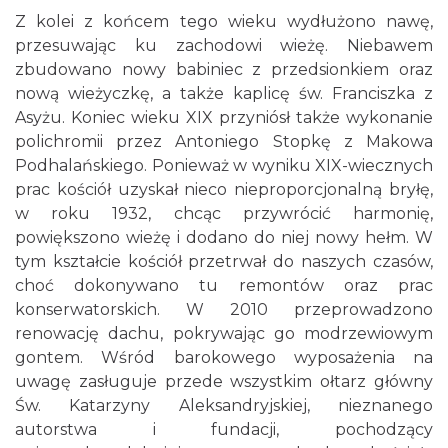
Z kolei z końcem tego wieku wydłużono nawę,
przesuwając ku zachodowi wieżę. Niebawem
zbudowano nowy babiniec z przedsionkiem oraz
nową wieżyczkę, a także kaplicę św. Franciszka z
Asyżu. Koniec wieku XIX przyniósł także wykonanie
polichromii przez Antoniego Stopkę z Makowa
Podhalańskiego. Ponieważ w wyniku XIX-wiecznych
prac kościół uzyskał nieco nieproporcjonalną bryłę,
w roku 1932, chcąc przywrócić harmonię,
powiększono wieżę i dodano do niej nowy hełm. W
tym kształcie kościół przetrwał do naszych czasów,
choć dokonywano tu remontów oraz prac
konserwatorskich. W 2010 przeprowadzono
renowację dachu, pokrywając go modrzewiowym
gontem. Wśród barokowego wyposażenia na
uwagę zasługuje przede wszystkim ołtarz główny
Św. Katarzyny Aleksandryjskiej, nieznanego
autorstwa i fundacji, pochodzący