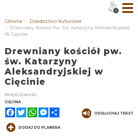
0
Główna
Dziedzictwo Kulturowe
Drewniany Kościół Pw. Św. Katarzyny Aleksandryjskiej
W Cięcinie
Drewniany kościół pw.
św. Katarzyny
Aleksandryjskiej w
Cięcinie
Miejscowość:
CIĘCINA
Facebook
Twitter
WhatsApp
Messenger
Share
ODSŁUCHAJ TEKST
DODAJ DO PLANERA