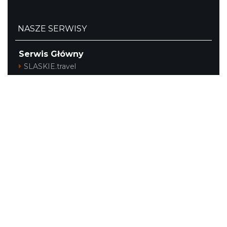
NASZE SERWISY
Serwis Główny
SLASKIE.travel
Tematyczne
Szlak i Festiwal Śląskie Smaki
Szlak Orlich Gniazd
Szlak Zabytków Techniki
Szlak Architektury Drewnianej Województwa
Śląskiego
Industriada
Juromania
Szlak Przyrody
Śląskie z dzieckiem
Śląskie po zdrowie
Festiwal Górnej Odry