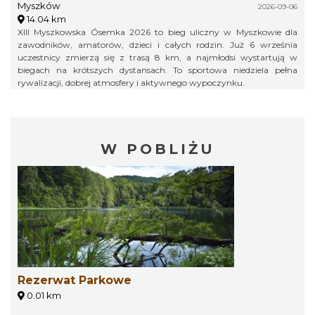
Myszków
2026-09-06
14.04 km
XIII Myszkowska Ósemka 2026 to bieg uliczny w Myszkowie dla
zawodników, amatorów, dzieci i całych rodzin. Już 6 września
uczestnicy zmierzą się z trasą 8 km, a najmłodsi wystartują w
biegach na krótszych dystansach. To sportowa niedziela pełna
rywalizacji, dobrej atmosfery i aktywnego wypoczynku.
W POBLIŻU
Rezerwat Parkowe
0.01 km