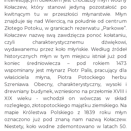
interesującym obiektem jest chociażby młyn wodny
Kołaczew, który stanowi jedyną pozostałość po
kwitnącym tu w przeszłości młynarstwie. Młyn
znajduje się nad Wiercicą, na południe od centrum
Złotego Potoku, w granicach rezerwatu „Parkowe”.
Kołaczew nazwę swą zawdzięcza ponoć kołataniu,
czyli charakterystycznemu dźwiękowi,
wydawanemu przez koło młyńskie. Według źródeł
historycznych młyn w tym miejscu istniał już pod
koniec średniowiecza – pod rokiem 1473
wspominany jest młynarz Piotr Palis, pracujący dla
właściciela młyna, Piotra Potockiego herbu
Szreniawa. Obecny, charakterystyczny, wysoki i
drewniany budynek, wzniesiono na przełomie XVIII i
XIX wieku - wchodził on wówczas w skład
rozległego, złotopotockiego majątku ziemskiego. Na
mapie Królestwa Polskiego z 1839 roku młyn
oznaczono już pod znaną nam nazwą Kołaczew.
Niestety, koło wodne zdemontowano w latach 50.