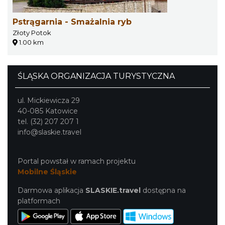
Pstrągarnia - Smażalnia ryb
Złoty Potok
1.00 km
ŚLĄSKA ORGANIZACJA TURYSTYCZNA
ul. Mickiewicza 29
40-085 Katowice
tel. (32) 207 207 1
info@slaskie.travel
Portal powstał w ramach projektu
Mobilne Śląskie
Darmowa aplikacja
SLASKIE.travel
dostępna na
platformach