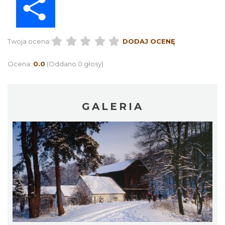
Twoja ocena:
DODAJ OCENĘ
Ocena:
0.0
(Oddano 0 głosy)
GALERIA