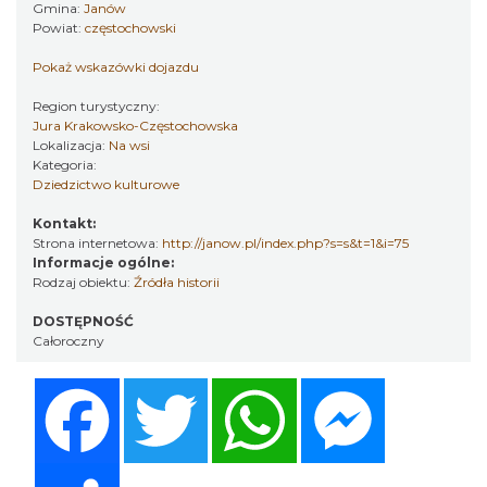
Gmina:
Janów
Powiat:
częstochowski
Pokaż wskazówki dojazdu
Region turystyczny:
Jura Krakowsko-Częstochowska
Lokalizacja:
Na wsi
Kategoria:
Dziedzictwo kulturowe
Kontakt:
Strona internetowa:
http://janow.pl/index.php?s=s&t=1&i=75
Informacje ogólne:
Rodzaj obiektu:
Źródła historii
DOSTĘPNOŚĆ
Całoroczny
Facebook
Twitter
WhatsApp
Messenger
Share