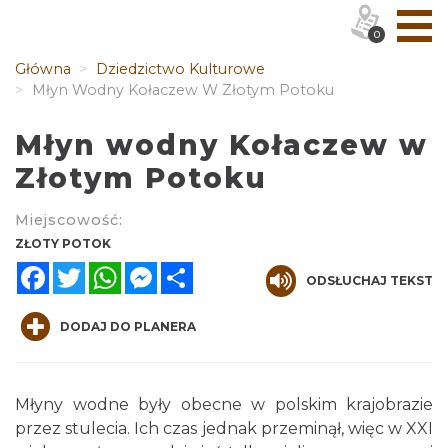
0
Główna
Dziedzictwo Kulturowe
Młyn Wodny Kołaczew W Złotym Potoku
Młyn wodny Kołaczew w
Złotym Potoku
Miejscowość:
ZŁOTY POTOK
Facebook
Twitter
WhatsApp
Messenger
Share
ODSŁUCHAJ TEKST
DODAJ DO PLANERA
Młyny wodne były obecne w polskim krajobrazie
przez stulecia. Ich czas jednak przeminął, więc w XXI